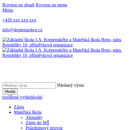
Rovnou na obsah
Rovnou na menu
Menu
+420 xxx xxx xxx
info@domenaobce.cz
Hledaný výraz
Hledat
rozšířené vyhledávání
Zápis
Mateřská škola
Aktuality
Zápis do MŠ
Prázdninový provoz