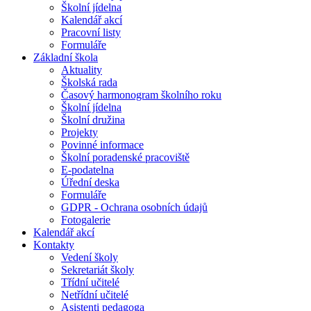
Školní jídelna
Kalendář akcí
Pracovní listy
Formuláře
Základní škola
Aktuality
Školská rada
Časový harmonogram školního roku
Školní jídelna
Školní družina
Projekty
Povinné informace
Školní poradenské pracoviště
E-podatelna
Úřední deska
Formuláře
GDPR - Ochrana osobních údajů
Fotogalerie
Kalendář akcí
Kontakty
Vedení školy
Sekretariát školy
Třídní učitelé
Netřídní učitelé
Asistenti pedagoga