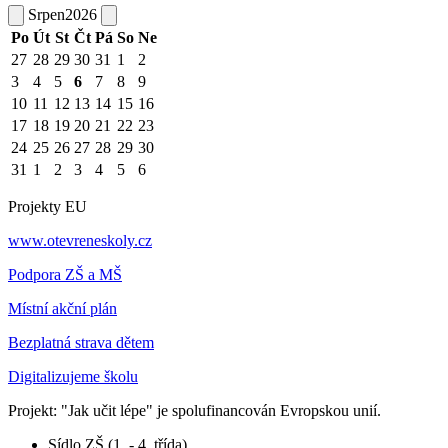
Srpen
2026
Po
Út
St
Čt
Pá
So
Ne
27
28
29
30
31
1
2
3
4
5
6
7
8
9
10
11
12
13
14
15
16
17
18
19
20
21
22
23
24
25
26
27
28
29
30
31
1
2
3
4
5
6
Projekty EU
www.otevreneskoly.cz
Podpora ZŠ a MŠ
Místní akční plán
Bezplatná strava dětem
Digitalizujeme školu
Projekt: "Jak učit lépe" je spolufinancován Evropskou unií.
Sídlo ZŠ (1. - 4. třída)