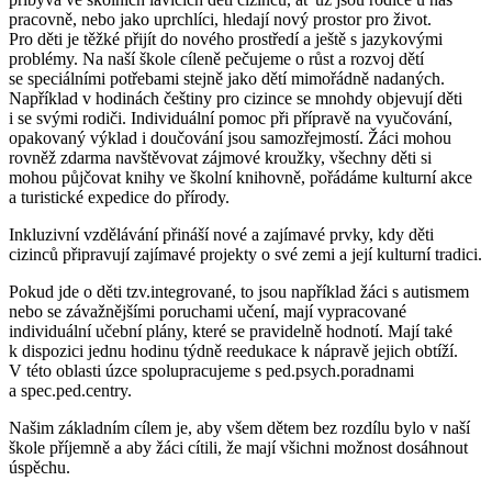
pracovně, nebo jako uprchlíci, hledají nový prostor pro život.
Pro děti je těžké přijít do nového prostředí a ještě s jazykovými
problémy. Na naší škole cíleně pečujeme o růst a rozvoj dětí
se speciálními potřebami stejně jako dětí mimořádně nadaných.
Například v hodinách češtiny pro cizince se mnohdy objevují děti
i se svými rodiči. Individuální pomoc při přípravě na vyučování,
opakovaný výklad i doučování jsou samozřejmostí. Žáci mohou
rovněž zdarma navštěvovat zájmové kroužky, všechny děti si
mohou půjčovat knihy ve školní knihovně, pořádáme kulturní akce
a turistické expedice do přírody.
Inkluzivní vzdělávání přináší nové a zajímavé prvky, kdy děti
cizinců připravují zajímavé projekty o své zemi a její kulturní tradici.
Pokud jde o děti tzv.integrované, to jsou například žáci s autismem
nebo se závažnějšími poruchami učení, mají vypracované
individuální učební plány, které se pravidelně hodnotí. Mají také
k dispozici jednu hodinu týdně reedukace k nápravě jejich obtíží.
V této oblasti úzce spolupracujeme s ped.psych.poradnami
a spec.ped.centry.
Našim základním cílem je, aby všem dětem bez rozdílu bylo v naší
škole příjemně a aby žáci cítili, že mají všichni možnost dosáhnout
úspěchu.