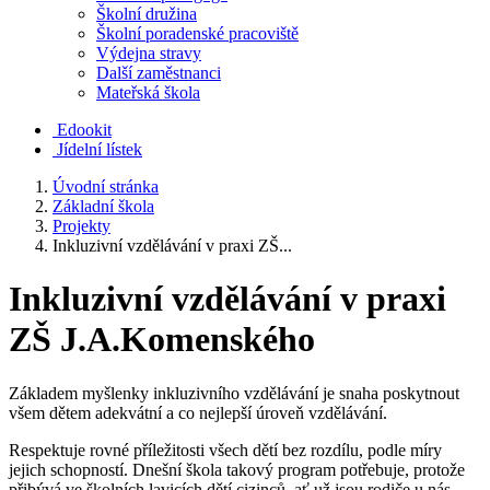
Školní družina
Školní poradenské pracoviště
Výdejna stravy
Další zaměstnanci
Mateřská škola
Edookit
Jídelní lístek
Úvodní stránka
Základní škola
Projekty
Inkluzivní vzdělávání v praxi ZŠ...
Inkluzivní vzdělávání v praxi
ZŠ J.A.Komenského
Základem myšlenky inkluzivního vzdělávání je snaha poskytnout
všem dětem adekvátní a co nejlepší úroveň vzdělávání.
Respektuje rovné příležitosti všech dětí bez rozdílu, podle míry
jejich schopností. Dnešní škola takový program potřebuje, protože
přibývá ve školních lavicích dětí cizinců, ať už jsou rodiče u nás