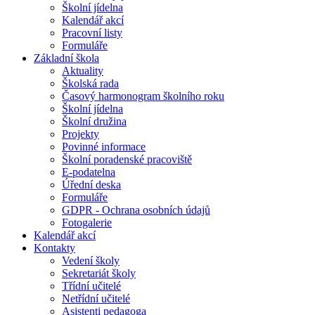
Školní jídelna
Kalendář akcí
Pracovní listy
Formuláře
Základní škola
Aktuality
Školská rada
Časový harmonogram školního roku
Školní jídelna
Školní družina
Projekty
Povinné informace
Školní poradenské pracoviště
E-podatelna
Úřední deska
Formuláře
GDPR - Ochrana osobních údajů
Fotogalerie
Kalendář akcí
Kontakty
Vedení školy
Sekretariát školy
Třídní učitelé
Netřídní učitelé
Asistenti pedagoga