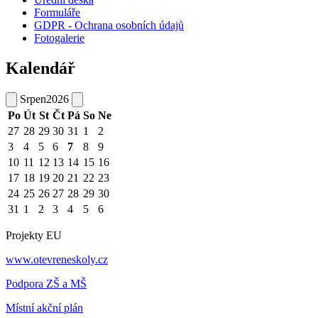
Formuláře
GDPR - Ochrana osobních údajů
Fotogalerie
Kalendář
Srpen
2026
Po
Út
St
Čt
Pá
So
Ne
27
28
29
30
31
1
2
3
4
5
6
7
8
9
10
11
12
13
14
15
16
17
18
19
20
21
22
23
24
25
26
27
28
29
30
31
1
2
3
4
5
6
Projekty EU
www.otevreneskoly.cz
Podpora ZŠ a MŠ
Místní akční plán