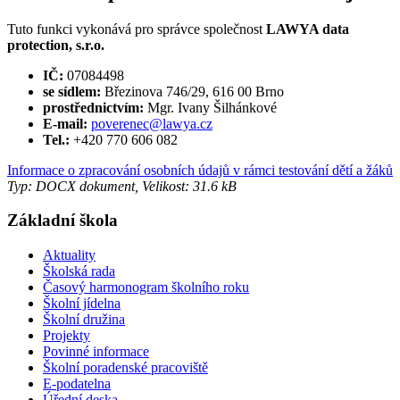
Tuto funkci vykonává pro správce společnost
LAWYA data
protection, s.r.o.
IČ:
07084498
se sídlem:
Březinova 746/29, 616 00 Brno
prostřednictvím:
Mgr. Ivany Šilhánkové
E-mail:
poverenec@lawya.cz
Tel.:
+420 770 606 082
Informace o zpracování osobních údajů v rámci testování dětí a žáků
Typ: DOCX dokument, Velikost: 31.6 kB
Základní škola
Aktuality
Školská rada
Časový harmonogram školního roku
Školní jídelna
Školní družina
Projekty
Povinné informace
Školní poradenské pracoviště
E-podatelna
Úřední deska