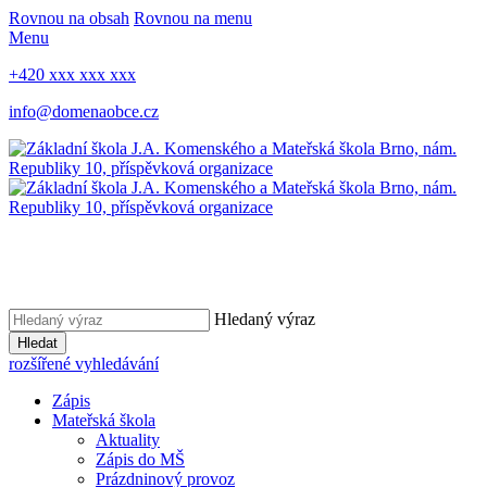
Rovnou na obsah
Rovnou na menu
Menu
+420 xxx xxx xxx
info@domenaobce.cz
Hledaný výraz
Hledat
rozšířené vyhledávání
Zápis
Mateřská škola
Aktuality
Zápis do MŠ
Prázdninový provoz