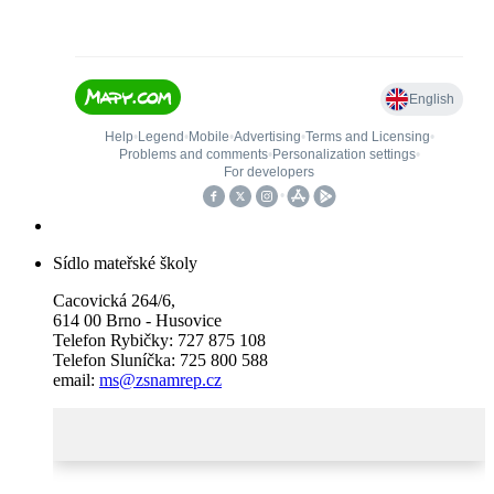
Sídlo mateřské školy
Cacovická 264/6,
614 00 Brno - Husovice
Telefon Rybičky: 727 875 108
Telefon Sluníčka: 725 800 588
email:
ms@zsnamrep.cz