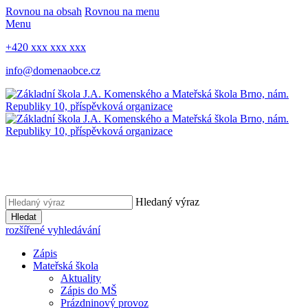
Rovnou na obsah
Rovnou na menu
Menu
+420 xxx xxx xxx
info@domenaobce.cz
Hledaný výraz
Hledat
rozšířené vyhledávání
Zápis
Mateřská škola
Aktuality
Zápis do MŠ
Prázdninový provoz