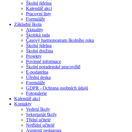
Školní jídelna
Kalendář akcí
Pracovní listy
Formuláře
Základní škola
Aktuality
Školská rada
Časový harmonogram školního roku
Školní jídelna
Školní družina
Projekty
Povinné informace
Školní poradenské pracoviště
E-podatelna
Úřední deska
Formuláře
GDPR - Ochrana osobních údajů
Fotogalerie
Kalendář akcí
Kontakty
Vedení školy
Sekretariát školy
Třídní učitelé
Netřídní učitelé
Asistenti pedagoga