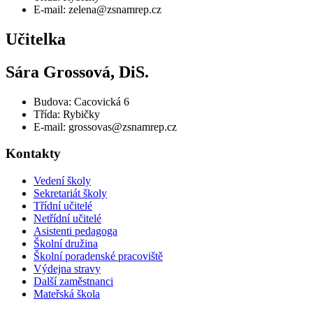
E-mail: zelena@zsnamrep.cz
Učitelka
Sára Grossová, DiS.
Budova: Cacovická 6
Třída: Rybičky
E-mail: grossovas@zsnamrep.cz
Kontakty
Vedení školy
Sekretariát školy
Třídní učitelé
Netřídní učitelé
Asistenti pedagoga
Školní družina
Školní poradenské pracoviště
Výdejna stravy
Další zaměstnanci
Mateřská škola