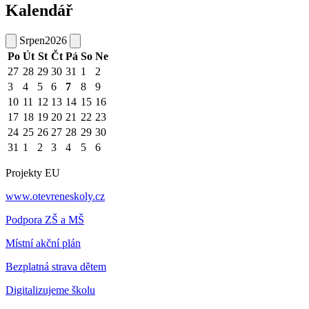
Kalendář
Srpen
2026
Po
Út
St
Čt
Pá
So
Ne
27
28
29
30
31
1
2
3
4
5
6
7
8
9
10
11
12
13
14
15
16
17
18
19
20
21
22
23
24
25
26
27
28
29
30
31
1
2
3
4
5
6
Projekty EU
www.otevreneskoly.cz
Podpora ZŠ a MŠ
Místní akční plán
Bezplatná strava dětem
Digitalizujeme školu