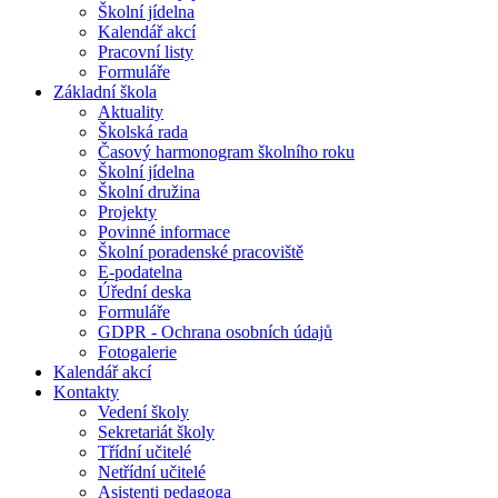
Školní jídelna
Kalendář akcí
Pracovní listy
Formuláře
Základní škola
Aktuality
Školská rada
Časový harmonogram školního roku
Školní jídelna
Školní družina
Projekty
Povinné informace
Školní poradenské pracoviště
E-podatelna
Úřední deska
Formuláře
GDPR - Ochrana osobních údajů
Fotogalerie
Kalendář akcí
Kontakty
Vedení školy
Sekretariát školy
Třídní učitelé
Netřídní učitelé
Asistenti pedagoga