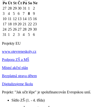
Po
Út
St
Čt
Pá
So
Ne
27
28
29
30
31
1
2
3
4
5
6
7
8
9
10
11
12
13
14
15
16
17
18
19
20
21
22
23
24
25
26
27
28
29
30
31
1
2
3
4
5
6
Projekty EU
www.otevreneskoly.cz
Podpora ZŠ a MŠ
Místní akční plán
Bezplatná strava dětem
Digitalizujeme školu
Projekt: "Jak učit lépe" je spolufinancován Evropskou unií.
Sídlo ZŠ (1. - 4. třída)