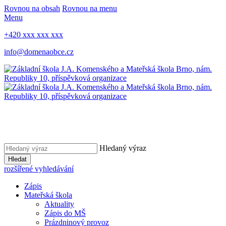
Rovnou na obsah
Rovnou na menu
Menu
+420 xxx xxx xxx
info@domenaobce.cz
Hledaný výraz
Hledat
rozšířené vyhledávání
Zápis
Mateřská škola
Aktuality
Zápis do MŠ
Prázdninový provoz