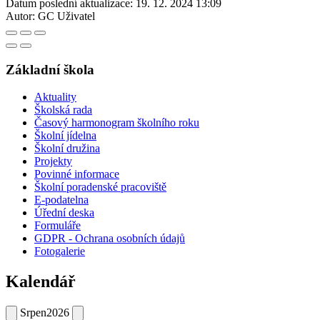
Datum poslední aktualizace:
19. 12. 2024 13:09
Autor:
GC Uživatel
Základní škola
Aktuality
Školská rada
Časový harmonogram školního roku
Školní jídelna
Školní družina
Projekty
Povinné informace
Školní poradenské pracoviště
E-podatelna
Úřední deska
Formuláře
GDPR - Ochrana osobních údajů
Fotogalerie
Kalendář
Srpen
2026