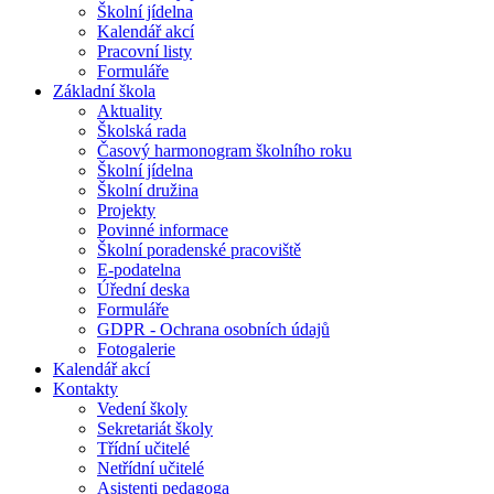
Školní jídelna
Kalendář akcí
Pracovní listy
Formuláře
Základní škola
Aktuality
Školská rada
Časový harmonogram školního roku
Školní jídelna
Školní družina
Projekty
Povinné informace
Školní poradenské pracoviště
E-podatelna
Úřední deska
Formuláře
GDPR - Ochrana osobních údajů
Fotogalerie
Kalendář akcí
Kontakty
Vedení školy
Sekretariát školy
Třídní učitelé
Netřídní učitelé
Asistenti pedagoga