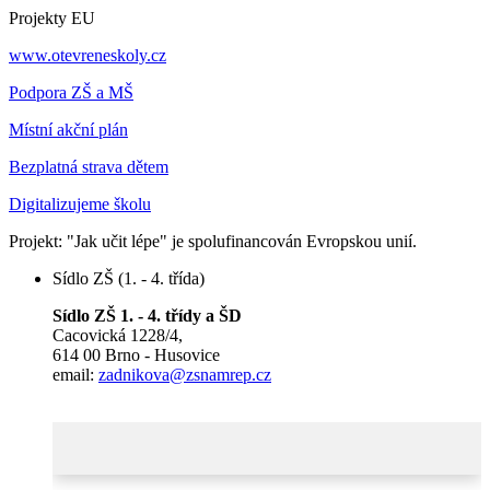
Projekty EU
www.otevreneskoly.cz
Podpora ZŠ a MŠ
Místní akční plán
Bezplatná strava dětem
Digitalizujeme školu
Projekt: "Jak učit lépe" je spolufinancován Evropskou unií.
Sídlo ZŠ (1. - 4. třída)
Sídlo ZŠ 1. - 4. třídy a ŠD
Cacovická 1228/4,
614 00 Brno - Husovice
email:
zadnikova@zsnamrep.cz