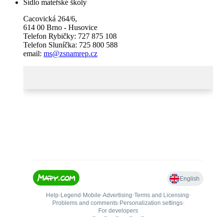
Sídlo mateřské školy
Cacovická 264/6,
614 00 Brno - Husovice
Telefon Rybičky: 727 875 108
Telefon Sluníčka: 725 800 588
email:
ms@zsnamrep.cz