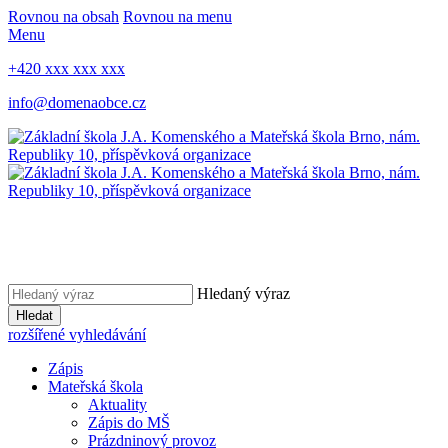
Rovnou na obsah
Rovnou na menu
Menu
+420 xxx xxx xxx
info@domenaobce.cz
Hledaný výraz
Hledat
rozšířené vyhledávání
Zápis
Mateřská škola
Aktuality
Zápis do MŠ
Prázdninový provoz