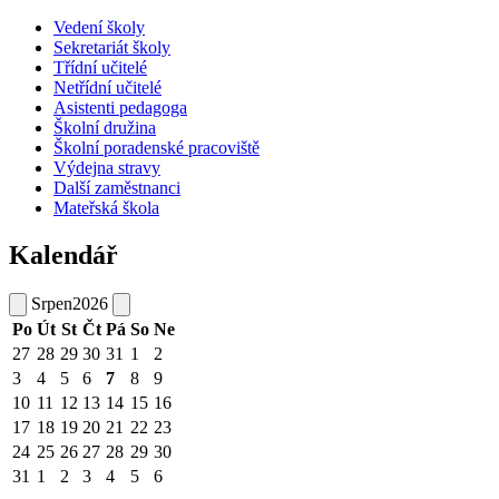
Vedení školy
Sekretariát školy
Třídní učitelé
Netřídní učitelé
Asistenti pedagoga
Školní družina
Školní poradenské pracoviště
Výdejna stravy
Další zaměstnanci
Mateřská škola
Kalendář
Srpen
2026
Po
Út
St
Čt
Pá
So
Ne
27
28
29
30
31
1
2
3
4
5
6
7
8
9
10
11
12
13
14
15
16
17
18
19
20
21
22
23
24
25
26
27
28
29
30
31
1
2
3
4
5
6