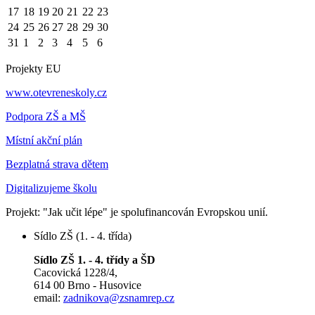
17
18
19
20
21
22
23
24
25
26
27
28
29
30
31
1
2
3
4
5
6
Projekty EU
www.otevreneskoly.cz
Podpora ZŠ a MŠ
Místní akční plán
Bezplatná strava dětem
Digitalizujeme školu
Projekt: "Jak učit lépe" je spolufinancován Evropskou unií.
Sídlo ZŠ (1. - 4. třída)
Sídlo ZŠ 1. - 4. třídy a ŠD
Cacovická 1228/4,
614 00 Brno - Husovice
email:
zadnikova@zsnamrep.cz