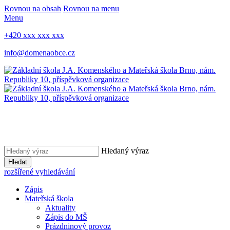
Rovnou na obsah
Rovnou na menu
Menu
+420 xxx xxx xxx
info@domenaobce.cz
Hledaný výraz
Hledat
rozšířené vyhledávání
Zápis
Mateřská škola
Aktuality
Zápis do MŠ
Prázdninový provoz