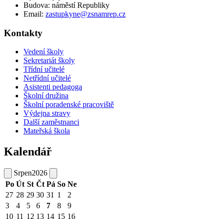
Budova: náměstí Republiky
Email:
zastupkyne@zsnamrep.cz
Kontakty
Vedení školy
Sekretariát školy
Třídní učitelé
Netřídní učitelé
Asistenti pedagoga
Školní družina
Školní poradenské pracoviště
Výdejna stravy
Další zaměstnanci
Mateřská škola
Kalendář
Srpen
2026
Po
Út
St
Čt
Pá
So
Ne
27
28
29
30
31
1
2
3
4
5
6
7
8
9
10
11
12
13
14
15
16