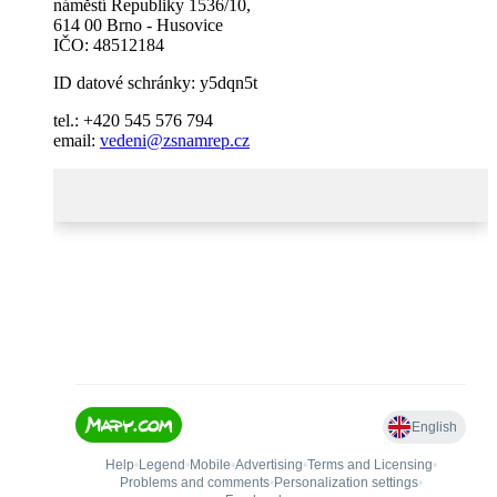
náměstí Republiky 1536/10,
614 00 Brno - Husovice
IČO: 48512184
ID datové schránky: y5dqn5t
tel.: +420 545 576 794
email:
vedeni@zsnamrep.cz