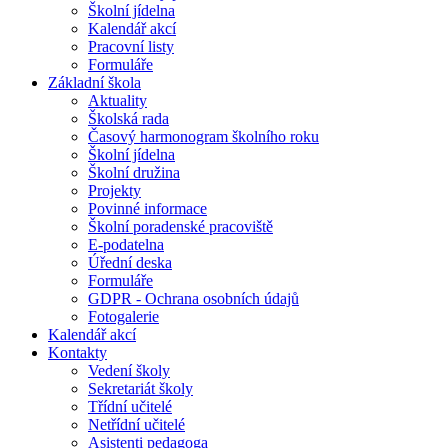
Školní jídelna
Kalendář akcí
Pracovní listy
Formuláře
Základní škola
Aktuality
Školská rada
Časový harmonogram školního roku
Školní jídelna
Školní družina
Projekty
Povinné informace
Školní poradenské pracoviště
E-podatelna
Úřední deska
Formuláře
GDPR - Ochrana osobních údajů
Fotogalerie
Kalendář akcí
Kontakty
Vedení školy
Sekretariát školy
Třídní učitelé
Netřídní učitelé
Asistenti pedagoga