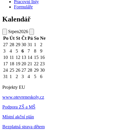
Pracovní listy
Formuláře
Kalendář
Srpen
2026
Po
Út
St
Čt
Pá
So
Ne
27
28
29
30
31
1
2
3
4
5
6
7
8
9
10
11
12
13
14
15
16
17
18
19
20
21
22
23
24
25
26
27
28
29
30
31
1
2
3
4
5
6
Projekty EU
www.otevreneskoly.cz
Podpora ZŠ a MŠ
Místní akční plán
Bezplatná strava dětem