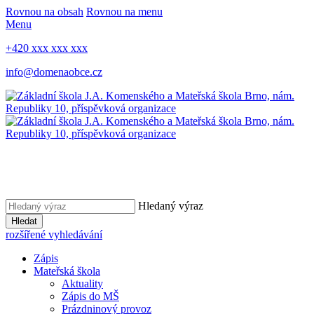
Rovnou na obsah
Rovnou na menu
Menu
+420 xxx xxx xxx
info@domenaobce.cz
Hledaný výraz
Hledat
rozšířené vyhledávání
Zápis
Mateřská škola
Aktuality
Zápis do MŠ
Prázdninový provoz