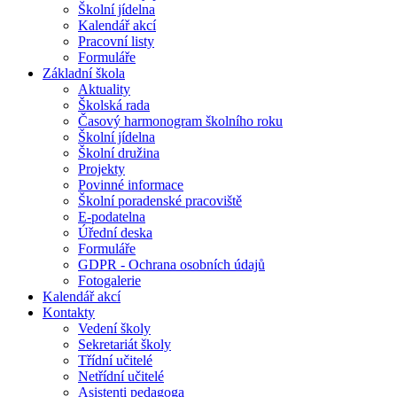
Školní jídelna
Kalendář akcí
Pracovní listy
Formuláře
Základní škola
Aktuality
Školská rada
Časový harmonogram školního roku
Školní jídelna
Školní družina
Projekty
Povinné informace
Školní poradenské pracoviště
E-podatelna
Úřední deska
Formuláře
GDPR - Ochrana osobních údajů
Fotogalerie
Kalendář akcí
Kontakty
Vedení školy
Sekretariát školy
Třídní učitelé
Netřídní učitelé
Asistenti pedagoga