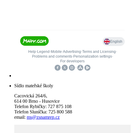
Sídlo mateřské školy
Cacovická 264/6,
614 00 Brno - Husovice
Telefon Rybičky: 727 875 108
Telefon Sluníčka: 725 800 588
email:
ms@zsnamrep.cz