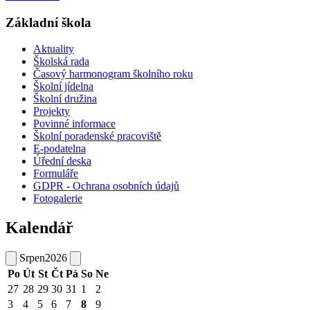
Základní škola
Aktuality
Školská rada
Časový harmonogram školního roku
Školní jídelna
Školní družina
Projekty
Povinné informace
Školní poradenské pracoviště
E-podatelna
Úřední deska
Formuláře
GDPR - Ochrana osobních údajů
Fotogalerie
Kalendář
Srpen
2026
Po
Út
St
Čt
Pá
So
Ne
27
28
29
30
31
1
2
3
4
5
6
7
8
9