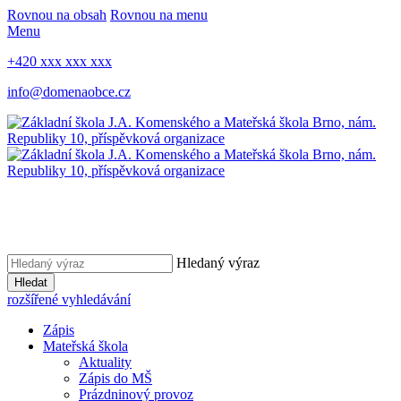
Rovnou na obsah
Rovnou na menu
Menu
+420 xxx xxx xxx
info@domenaobce.cz
Hledaný výraz
Hledat
rozšířené vyhledávání
Zápis
Mateřská škola
Aktuality
Zápis do MŠ
Prázdninový provoz