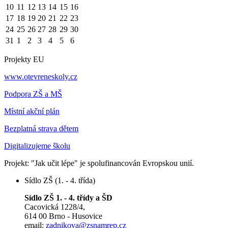
10
11
12
13
14
15
16
17
18
19
20
21
22
23
24
25
26
27
28
29
30
31
1
2
3
4
5
6
Projekty EU
www.otevreneskoly.cz
Podpora ZŠ a MŠ
Místní akční plán
Bezplatná strava dětem
Digitalizujeme školu
Projekt: "Jak učit lépe" je spolufinancován Evropskou unií.
Sídlo ZŠ (1. - 4. třída)
Sídlo ZŠ 1. - 4. třídy a ŠD
Cacovická 1228/4,
614 00 Brno - Husovice
email:
zadnikova@zsnamrep.cz