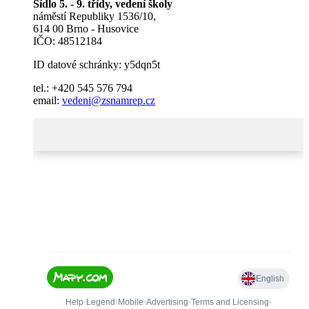
Sídlo 5. - 9. třídy, vedení školy
náměstí Republiky 1536/10,
614 00 Brno - Husovice
IČO: 48512184
ID datové schránky: y5dqn5t
tel.: +420 545 576 794
email:
vedeni@zsnamrep.cz