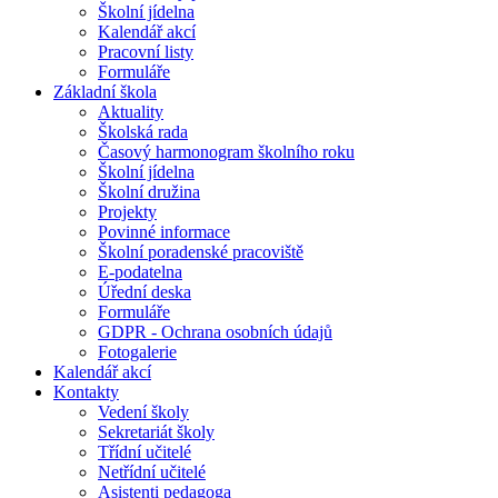
Školní jídelna
Kalendář akcí
Pracovní listy
Formuláře
Základní škola
Aktuality
Školská rada
Časový harmonogram školního roku
Školní jídelna
Školní družina
Projekty
Povinné informace
Školní poradenské pracoviště
E-podatelna
Úřední deska
Formuláře
GDPR - Ochrana osobních údajů
Fotogalerie
Kalendář akcí
Kontakty
Vedení školy
Sekretariát školy
Třídní učitelé
Netřídní učitelé
Asistenti pedagoga