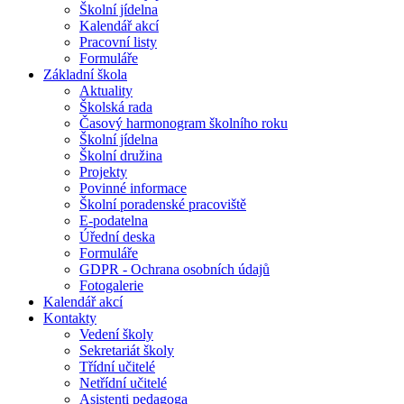
Školní jídelna
Kalendář akcí
Pracovní listy
Formuláře
Základní škola
Aktuality
Školská rada
Časový harmonogram školního roku
Školní jídelna
Školní družina
Projekty
Povinné informace
Školní poradenské pracoviště
E-podatelna
Úřední deska
Formuláře
GDPR - Ochrana osobních údajů
Fotogalerie
Kalendář akcí
Kontakty
Vedení školy
Sekretariát školy
Třídní učitelé
Netřídní učitelé
Asistenti pedagoga