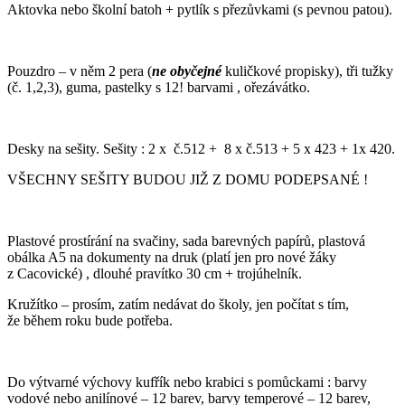
Aktovka nebo školní batoh + pytlík s přezůvkami (s pevnou patou).
Pouzdro – v něm 2 pera (
ne obyčejné
kuličkové propisky), tři tužky
(č. 1,2,3), guma, pastelky s 12! barvami , ořezávátko.
Desky na sešity. Sešity : 2 x č.512 + 8 x č.513 + 5 x 423 + 1x 420.
VŠECHNY SEŠITY BUDOU JIŽ Z DOMU PODEPSANÉ !
Plastové prostírání na svačiny, sada barevných papírů, plastová
obálka A5 na dokumenty na druk (platí jen pro nové žáky
z Cacovické) , dlouhé pravítko 30 cm + trojúhelník.
Kružítko – prosím, zatím nedávat do školy, jen počítat s tím,
že během roku bude potřeba.
Do výtvarné výchovy kufřík nebo krabici s pomůckami : barvy
vodové nebo anilínové – 12 barev, barvy temperové – 12 barev,