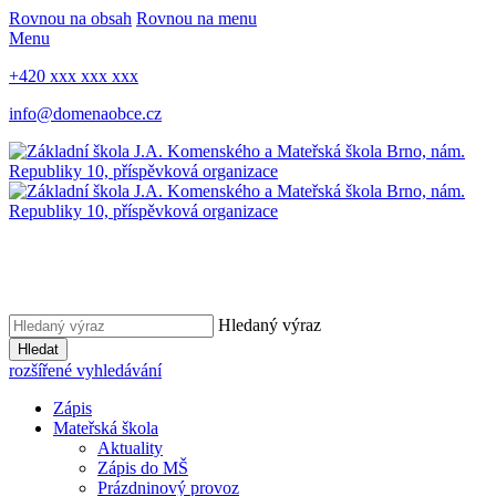
Rovnou na obsah
Rovnou na menu
Menu
+420 xxx xxx xxx
info@domenaobce.cz
Hledaný výraz
Hledat
rozšířené vyhledávání
Zápis
Mateřská škola
Aktuality
Zápis do MŠ
Prázdninový provoz