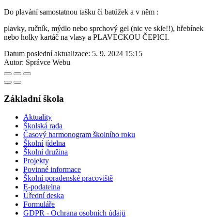
Do plavání samostatnou tašku či batůžek a v něm :
plavky, ručník, mýdlo nebo sprchový gel (nic ve skle!!), hřebínek
nebo holky kartáč na vlasy a PLAVECKOU ČEPICI.
Datum poslední aktualizace:
5. 9. 2024 15:15
Autor:
Správce Webu
Základní škola
Aktuality
Školská rada
Časový harmonogram školního roku
Školní jídelna
Školní družina
Projekty
Povinné informace
Školní poradenské pracoviště
E-podatelna
Úřední deska
Formuláře
GDPR - Ochrana osobních údajů