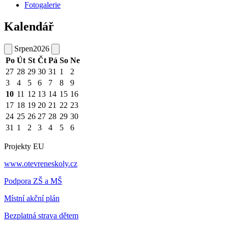
Fotogalerie
Kalendář
Srpen
2026
Po
Út
St
Čt
Pá
So
Ne
27
28
29
30
31
1
2
3
4
5
6
7
8
9
10
11
12
13
14
15
16
17
18
19
20
21
22
23
24
25
26
27
28
29
30
31
1
2
3
4
5
6
Projekty EU
www.otevreneskoly.cz
Podpora ZŠ a MŠ
Místní akční plán
Bezplatná strava dětem