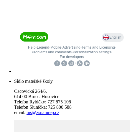
Sídlo mateřské školy
Cacovická 264/6,
614 00 Brno - Husovice
Telefon Rybičky: 727 875 108
Telefon Sluníčka: 725 800 588
email:
ms@zsnamrep.cz