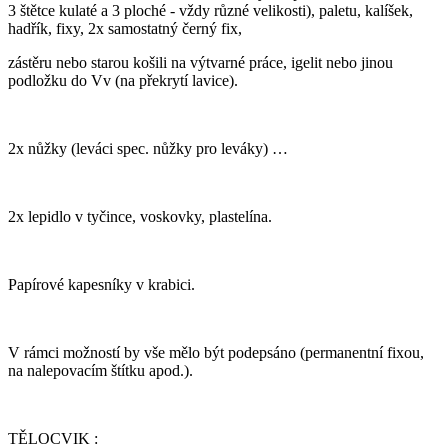
3 štětce kulaté a 3 ploché - vždy různé velikosti), paletu, kalíšek,
hadřík, fixy, 2x samostatný černý fix,
zástěru nebo starou košili na výtvarné práce, igelit nebo jinou
podložku do Vv (na překrytí lavice).
2x nůžky (leváci spec. nůžky pro leváky) …
2x lepidlo v tyčince, voskovky, plastelína.
Papírové kapesníky v krabici.
V rámci možností by vše mělo být podepsáno (permanentní fixou,
na nalepovacím štítku apod.).
TĚLOCVIK :