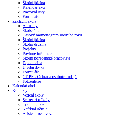
Školní jídelna
Kalendář akcí
Pracovní listy
Formuláře
Základní škola
Aktuality
Školská rada
Časový harmonogram školního roku
Školní jídelna
Školní družina
Projekty
Povinné informace
Školní poradenské pracoviště
E-podatelna
Úřední deska
Formuláře
GDPR - Ochrana osobních údajů
Fotogalerie
Kalendář akcí
Kontakty
Vedení školy
Sekretariát školy
Třídní učitelé
Netřídní učitelé
Asistenti pedagoga