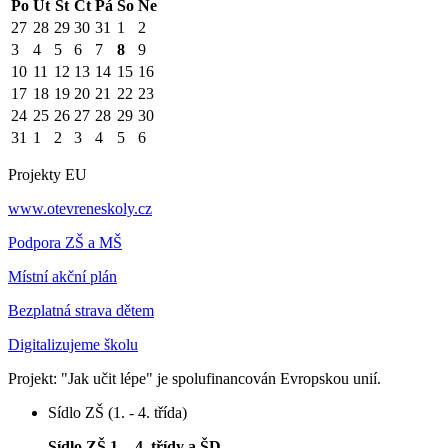
Po
Út
St
Čt
Pá
So
Ne
27
28
29
30
31
1
2
3
4
5
6
7
8
9
10
11
12
13
14
15
16
17
18
19
20
21
22
23
24
25
26
27
28
29
30
31
1
2
3
4
5
6
Projekty EU
www.otevreneskoly.cz
Podpora ZŠ a MŠ
Místní akční plán
Bezplatná strava dětem
Digitalizujeme školu
Projekt: "Jak učit lépe" je spolufinancován Evropskou unií.
Sídlo ZŠ (1. - 4. třída)
Sídlo ZŠ 1. - 4. třídy a ŠD