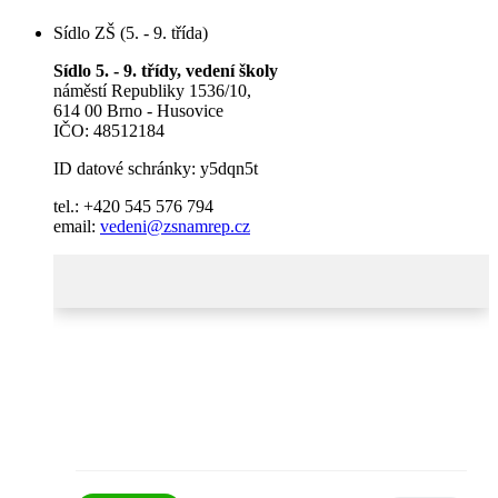
Sídlo ZŠ (5. - 9. třída)
Sídlo 5. - 9. třídy, vedení školy
náměstí Republiky 1536/10,
614 00 Brno - Husovice
IČO: 48512184
ID datové schránky: y5dqn5t
tel.: +420 545 576 794
email:
vedeni@zsnamrep.cz