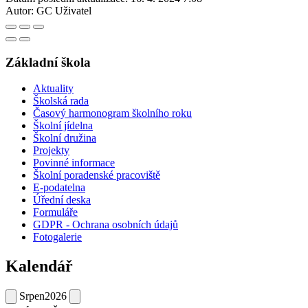
Autor:
GC Uživatel
Základní škola
Aktuality
Školská rada
Časový harmonogram školního roku
Školní jídelna
Školní družina
Projekty
Povinné informace
Školní poradenské pracoviště
E-podatelna
Úřední deska
Formuláře
GDPR - Ochrana osobních údajů
Fotogalerie
Kalendář
Srpen
2026