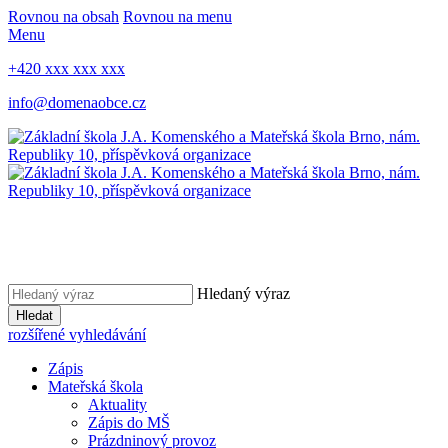
Rovnou na obsah
Rovnou na menu
Menu
+420 xxx xxx xxx
info@domenaobce.cz
Hledaný výraz
Hledat
rozšířené vyhledávání
Zápis
Mateřská škola
Aktuality
Zápis do MŠ
Prázdninový provoz