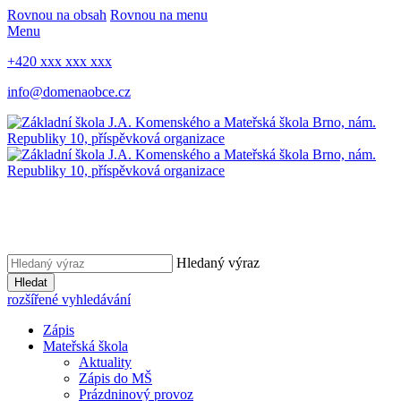
Rovnou na obsah
Rovnou na menu
Menu
+420 xxx xxx xxx
info@domenaobce.cz
Hledaný výraz
Hledat
rozšířené vyhledávání
Zápis
Mateřská škola
Aktuality
Zápis do MŠ
Prázdninový provoz