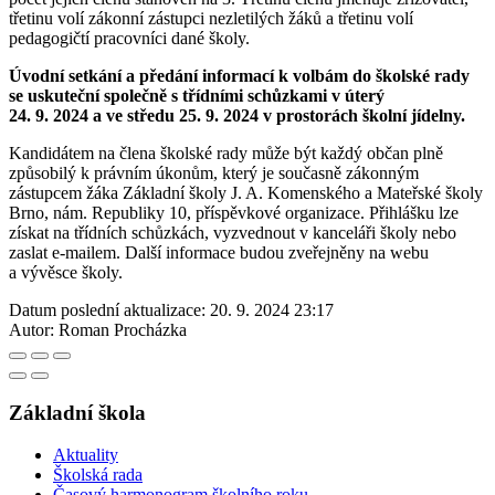
třetinu volí zákonní zástupci nezletilých žáků a třetinu volí
pedagogičtí pracovníci dané školy.
Úvodní setkání a předání informací k volbám do školské rady
se uskuteční společně s třídními schůzkami v úterý
24. 9. 2024 a ve středu 25. 9. 2024 v prostorách školní jídelny.
Kandidátem na člena školské rady může být každý občan plně
způsobilý k právním úkonům, který je současně zákonným
zástupcem žáka Základní školy J. A. Komenského a Mateřské školy
Brno, nám. Republiky 10, příspěvkové organizace. Přihlášku lze
získat na třídních schůzkách, vyzvednout v kanceláři školy nebo
zaslat e-mailem. Další informace budou zveřejněny na webu
a vývěsce školy.
Datum poslední aktualizace:
20. 9. 2024 23:17
Autor:
Roman Procházka
Základní škola
Aktuality
Školská rada
Časový harmonogram školního roku