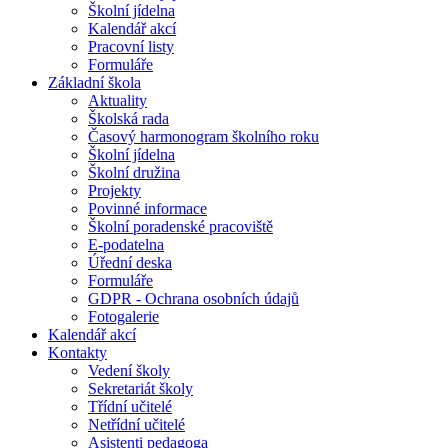
Školní jídelna
Kalendář akcí
Pracovní listy
Formuláře
Základní škola
Aktuality
Školská rada
Časový harmonogram školního roku
Školní jídelna
Školní družina
Projekty
Povinné informace
Školní poradenské pracoviště
E-podatelna
Úřední deska
Formuláře
GDPR - Ochrana osobních údajů
Fotogalerie
Kalendář akcí
Kontakty
Vedení školy
Sekretariát školy
Třídní učitelé
Netřídní učitelé
Asistenti pedagoga