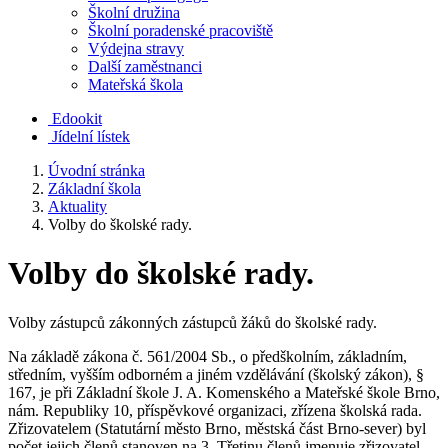
Školní družina
Školní poradenské pracoviště
Výdejna stravy
Další zaměstnanci
Mateřská škola
Edookit
Jídelní lístek
Úvodní stránka
Základní škola
Aktuality
Volby do školské rady.
Volby do školské rady.
Volby zástupců zákonných zástupců žáků do školské rady.
Na základě zákona č. 561/2004 Sb., o předškolním, základním,
středním, vyšším odborném a jiném vzdělávání (školský zákon), §
167, je při Základní škole J. A. Komenského a Mateřské škole Brno,
nám. Republiky 10, příspěvkové organizaci, zřízena školská rada.
Zřizovatelem (Statutární město Brno, městská část Brno-sever) byl
počet jejich členů stanoven na 3. Třetinu členů jmenuje zřizovatel,