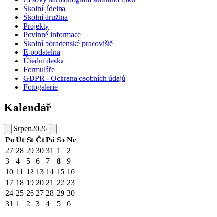
Školní jídelna
Školní družina
Projekty
Povinné informace
Školní poradenské pracoviště
E-podatelna
Úřední deska
Formuláře
GDPR - Ochrana osobních údajů
Fotogalerie
Kalendář
Srpen
2026
Po
Út
St
Čt
Pá
So
Ne
27
28
29
30
31
1
2
3
4
5
6
7
8
9
10
11
12
13
14
15
16
17
18
19
20
21
22
23
24
25
26
27
28
29
30
31
1
2
3
4
5
6