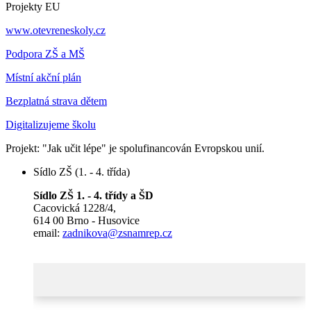
Projekty EU
www.otevreneskoly.cz
Podpora ZŠ a MŠ
Místní akční plán
Bezplatná strava dětem
Digitalizujeme školu
Projekt: "Jak učit lépe" je spolufinancován Evropskou unií.
Sídlo ZŠ (1. - 4. třída)
Sídlo ZŠ 1. - 4. třídy a ŠD
Cacovická 1228/4,
614 00 Brno - Husovice
email:
zadnikova@zsnamrep.cz