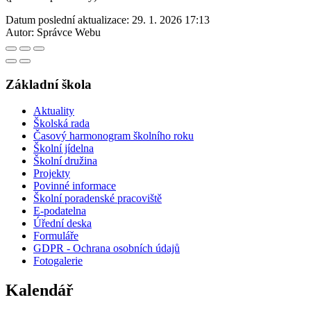
Datum poslední aktualizace:
29. 1. 2026 17:13
Autor:
Správce Webu
Základní škola
Aktuality
Školská rada
Časový harmonogram školního roku
Školní jídelna
Školní družina
Projekty
Povinné informace
Školní poradenské pracoviště
E-podatelna
Úřední deska
Formuláře
GDPR - Ochrana osobních údajů
Fotogalerie
Kalendář