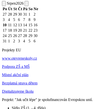
Srpen
2026
Po
Út
St
Čt
Pá
So
Ne
27
28
29
30
31
1
2
3
4
5
6
7
8
9
10
11
12
13
14
15
16
17
18
19
20
21
22
23
24
25
26
27
28
29
30
31
1
2
3
4
5
6
Projekty EU
www.otevreneskoly.cz
Podpora ZŠ a MŠ
Místní akční plán
Bezplatná strava dětem
Digitalizujeme školu
Projekt: "Jak učit lépe" je spolufinancován Evropskou unií.
Sídlo ZŠ (1. - 4. třída)