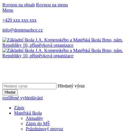
Rovnou na obsah
Rovnou na menu
Menu
+420 xxx xxx xxx
info@domenaobce.cz
Hledaný výraz
Hledat
rozšířené vyhledávání
Zápis
Mateřská škola
Aktuality
Zápis do MŠ
Prázdninový provoz