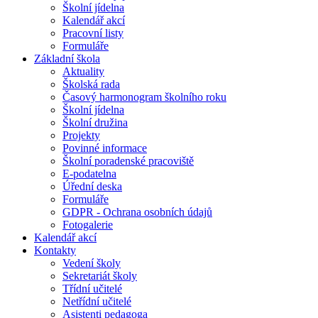
Školní jídelna
Kalendář akcí
Pracovní listy
Formuláře
Základní škola
Aktuality
Školská rada
Časový harmonogram školního roku
Školní jídelna
Školní družina
Projekty
Povinné informace
Školní poradenské pracoviště
E-podatelna
Úřední deska
Formuláře
GDPR - Ochrana osobních údajů
Fotogalerie
Kalendář akcí
Kontakty
Vedení školy
Sekretariát školy
Třídní učitelé
Netřídní učitelé
Asistenti pedagoga