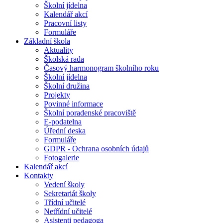
Školní jídelna
Kalendář akcí
Pracovní listy
Formuláře
Základní škola
Aktuality
Školská rada
Časový harmonogram školního roku
Školní jídelna
Školní družina
Projekty
Povinné informace
Školní poradenské pracoviště
E-podatelna
Úřední deska
Formuláře
GDPR - Ochrana osobních údajů
Fotogalerie
Kalendář akcí
Kontakty
Vedení školy
Sekretariát školy
Třídní učitelé
Netřídní učitelé
Asistenti pedagoga