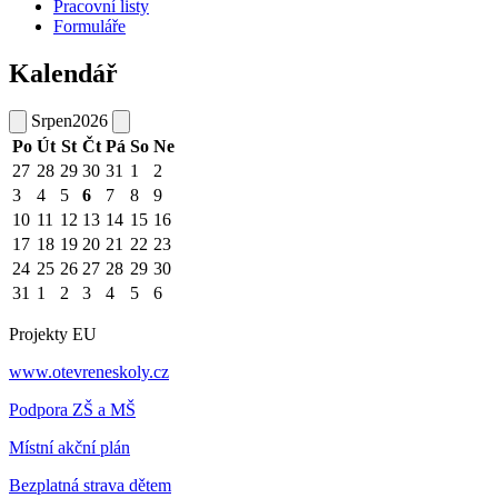
Pracovní listy
Formuláře
Kalendář
Srpen
2026
Po
Út
St
Čt
Pá
So
Ne
27
28
29
30
31
1
2
3
4
5
6
7
8
9
10
11
12
13
14
15
16
17
18
19
20
21
22
23
24
25
26
27
28
29
30
31
1
2
3
4
5
6
Projekty EU
www.otevreneskoly.cz
Podpora ZŠ a MŠ
Místní akční plán
Bezplatná strava dětem