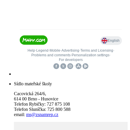
Sídlo mateřské školy
Cacovická 264/6,
614 00 Brno - Husovice
Telefon Rybičky: 727 875 108
Telefon Sluníčka: 725 800 588
email:
ms@zsnamrep.cz