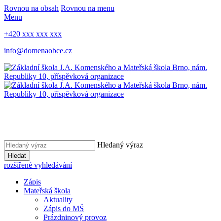
Rovnou na obsah
Rovnou na menu
Menu
+420 xxx xxx xxx
info@domenaobce.cz
Hledaný výraz
Hledat
rozšířené vyhledávání
Zápis
Mateřská škola
Aktuality
Zápis do MŠ
Prázdninový provoz