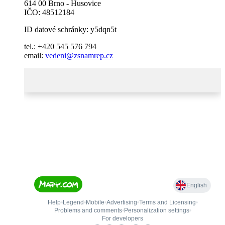
614 00 Brno - Husovice
IČO: 48512184
ID datové schránky: y5dqn5t
tel.: +420 545 576 794
email:
vedeni@zsnamrep.cz