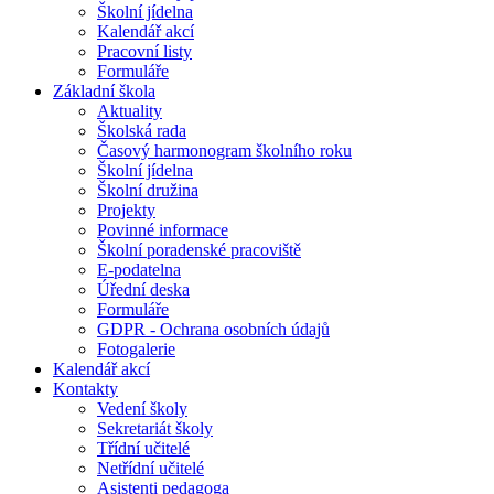
Školní jídelna
Kalendář akcí
Pracovní listy
Formuláře
Základní škola
Aktuality
Školská rada
Časový harmonogram školního roku
Školní jídelna
Školní družina
Projekty
Povinné informace
Školní poradenské pracoviště
E-podatelna
Úřední deska
Formuláře
GDPR - Ochrana osobních údajů
Fotogalerie
Kalendář akcí
Kontakty
Vedení školy
Sekretariát školy
Třídní učitelé
Netřídní učitelé
Asistenti pedagoga