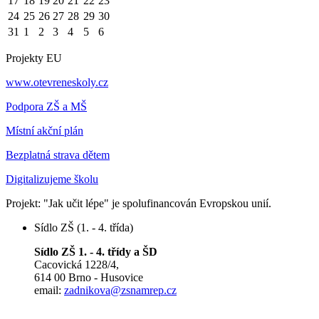
17
18
19
20
21
22
23
24
25
26
27
28
29
30
31
1
2
3
4
5
6
Projekty EU
www.otevreneskoly.cz
Podpora ZŠ a MŠ
Místní akční plán
Bezplatná strava dětem
Digitalizujeme školu
Projekt: "Jak učit lépe" je spolufinancován Evropskou unií.
Sídlo ZŠ (1. - 4. třída)
Sídlo ZŠ 1. - 4. třídy a ŠD
Cacovická 1228/4,
614 00 Brno - Husovice
email:
zadnikova@zsnamrep.cz