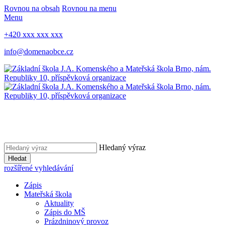
Rovnou na obsah
Rovnou na menu
Menu
+420 xxx xxx xxx
info@domenaobce.cz
Hledaný výraz
Hledat
rozšířené vyhledávání
Zápis
Mateřská škola
Aktuality
Zápis do MŠ
Prázdninový provoz