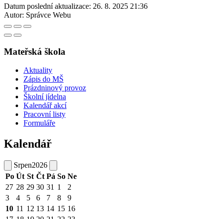
Datum poslední aktualizace:
26. 8. 2025 21:36
Autor:
Správce Webu
Mateřská škola
Aktuality
Zápis do MŠ
Prázdninový provoz
Školní jídelna
Kalendář akcí
Pracovní listy
Formuláře
Kalendář
Srpen
2026
Po
Út
St
Čt
Pá
So
Ne
27
28
29
30
31
1
2
3
4
5
6
7
8
9
10
11
12
13
14
15
16