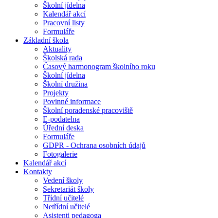
Školní jídelna
Kalendář akcí
Pracovní listy
Formuláře
Základní škola
Aktuality
Školská rada
Časový harmonogram školního roku
Školní jídelna
Školní družina
Projekty
Povinné informace
Školní poradenské pracoviště
E-podatelna
Úřední deska
Formuláře
GDPR - Ochrana osobních údajů
Fotogalerie
Kalendář akcí
Kontakty
Vedení školy
Sekretariát školy
Třídní učitelé
Netřídní učitelé
Asistenti pedagoga