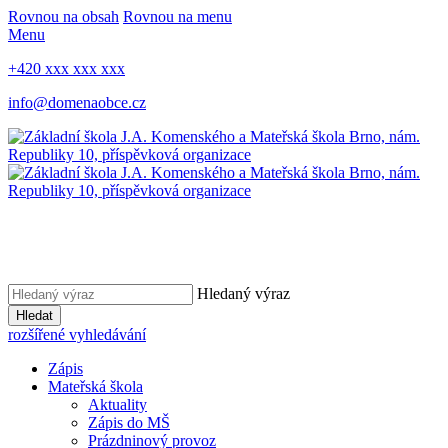
Rovnou na obsah
Rovnou na menu
Menu
+420 xxx xxx xxx
info@domenaobce.cz
Hledaný výraz
Hledat
rozšířené vyhledávání
Zápis
Mateřská škola
Aktuality
Zápis do MŠ
Prázdninový provoz