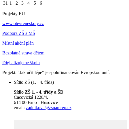
31
1
2
3
4
5
6
Projekty EU
www.otevreneskoly.cz
Podpora ZŠ a MŠ
Místní akční plán
Bezplatná strava dětem
Digitalizujeme školu
Projekt: "Jak učit lépe" je spolufinancován Evropskou unií.
Sídlo ZŠ (1. - 4. třída)
Sídlo ZŠ 1. - 4. třídy a ŠD
Cacovická 1228/4,
614 00 Brno - Husovice
email:
zadnikova@zsnamrep.cz