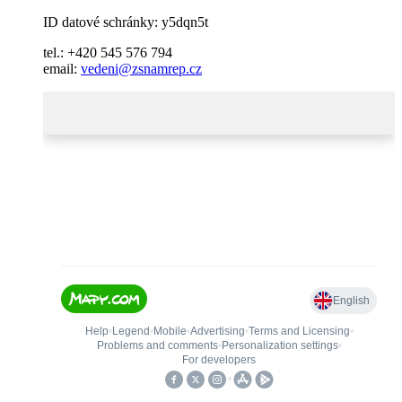
ID datové schránky: y5dqn5t
tel.: +420 545 576 794
email:
vedeni@zsnamrep.cz