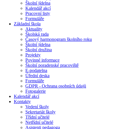
Školní jídelna
Kalendář akcí
Pracovní listy
Formuláře
Základní škola
Aktuality
Školská rada
Časový harmonogram školního roku
Školní jídelna
Školní družina
Projekty
Povinné informace
Školní poradenské pracoviště
E-podatelna
Úřední deska
Formuláře
GDPR - Ochrana osobních údajů
Fotogalerie
Kalendář akcí
Kontakty
Vedení školy
Sekretariát školy
Třídní učitelé
Netřídní učitelé
Asistenti pedagoga