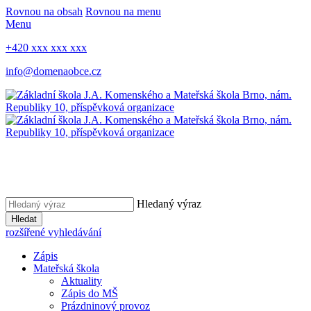
Rovnou na obsah
Rovnou na menu
Menu
+420 xxx xxx xxx
info@domenaobce.cz
Hledaný výraz
Hledat
rozšířené vyhledávání
Zápis
Mateřská škola
Aktuality
Zápis do MŠ
Prázdninový provoz