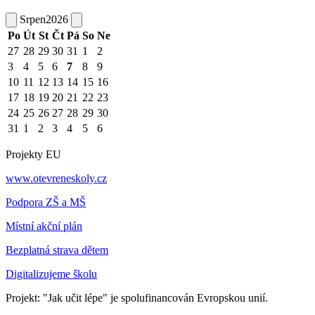
Srpen
2026
Po
Út
St
Čt
Pá
So
Ne
27
28
29
30
31
1
2
3
4
5
6
7
8
9
10
11
12
13
14
15
16
17
18
19
20
21
22
23
24
25
26
27
28
29
30
31
1
2
3
4
5
6
Projekty EU
www.otevreneskoly.cz
Podpora ZŠ a MŠ
Místní akční plán
Bezplatná strava dětem
Digitalizujeme školu
Projekt: "Jak učit lépe" je spolufinancován Evropskou unií.