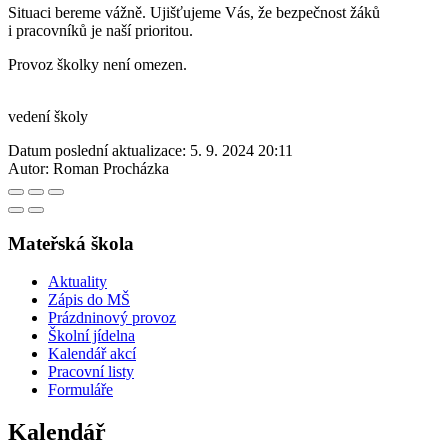
Situaci bereme vážně. Ujišťujeme Vás, že bezpečnost žáků
i pracovníků je naší prioritou.
Provoz školky není omezen.
vedení školy
Datum poslední aktualizace:
5. 9. 2024 20:11
Autor:
Roman Procházka
Mateřská škola
Aktuality
Zápis do MŠ
Prázdninový provoz
Školní jídelna
Kalendář akcí
Pracovní listy
Formuláře
Kalendář