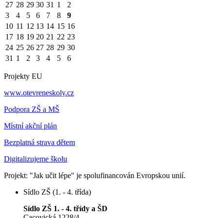
27
28
29
30
31
1
2
3
4
5
6
7
8
9
10
11
12
13
14
15
16
17
18
19
20
21
22
23
24
25
26
27
28
29
30
31
1
2
3
4
5
6
Projekty EU
www.otevreneskoly.cz
Podpora ZŠ a MŠ
Místní akční plán
Bezplatná strava dětem
Digitalizujeme školu
Projekt: "Jak učit lépe" je spolufinancován Evropskou unií.
Sídlo ZŠ (1. - 4. třída)
Sídlo ZŠ 1. - 4. třídy a ŠD
Cacovická 1228/4,