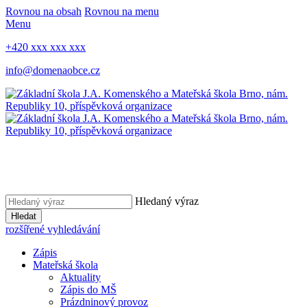
Rovnou na obsah
Rovnou na menu
Menu
+420 xxx xxx xxx
info@domenaobce.cz
Hledaný výraz
Hledat
rozšířené vyhledávání
Zápis
Mateřská škola
Aktuality
Zápis do MŠ
Prázdninový provoz