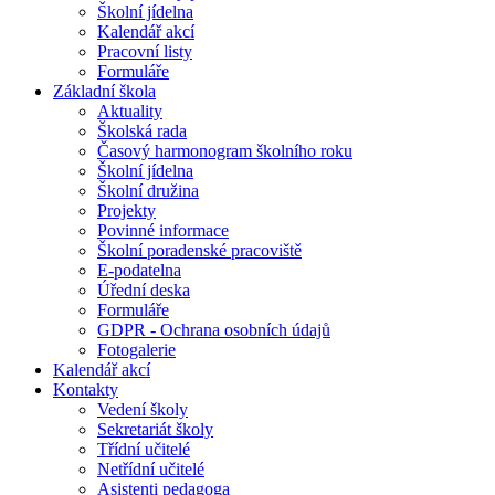
Školní jídelna
Kalendář akcí
Pracovní listy
Formuláře
Základní škola
Aktuality
Školská rada
Časový harmonogram školního roku
Školní jídelna
Školní družina
Projekty
Povinné informace
Školní poradenské pracoviště
E-podatelna
Úřední deska
Formuláře
GDPR - Ochrana osobních údajů
Fotogalerie
Kalendář akcí
Kontakty
Vedení školy
Sekretariát školy
Třídní učitelé
Netřídní učitelé
Asistenti pedagoga