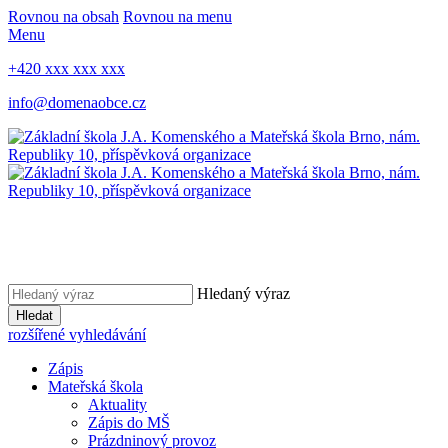
Rovnou na obsah
Rovnou na menu
Menu
+420 xxx xxx xxx
info@domenaobce.cz
Hledaný výraz
Hledat
rozšířené vyhledávání
Zápis
Mateřská škola
Aktuality
Zápis do MŠ
Prázdninový provoz