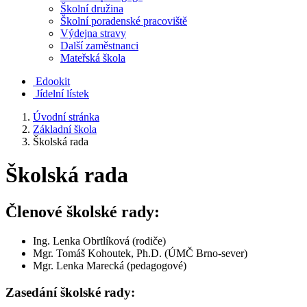
Školní družina
Školní poradenské pracoviště
Výdejna stravy
Další zaměstnanci
Mateřská škola
Edookit
Jídelní lístek
Úvodní stránka
Základní škola
Školská rada
Školská rada
Členové školské rady:
Ing. Lenka Obrtlíková (rodiče)
Mgr. Tomáš Kohoutek, Ph.D. (ÚMČ Brno-sever)
Mgr. Lenka Marecká (pedagogové)
Zasedání školské rady: