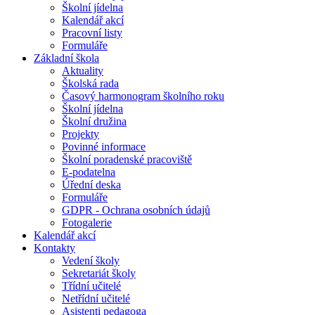
Školní jídelna
Kalendář akcí
Pracovní listy
Formuláře
Základní škola
Aktuality
Školská rada
Časový harmonogram školního roku
Školní jídelna
Školní družina
Projekty
Povinné informace
Školní poradenské pracoviště
E-podatelna
Úřední deska
Formuláře
GDPR - Ochrana osobních údajů
Fotogalerie
Kalendář akcí
Kontakty
Vedení školy
Sekretariát školy
Třídní učitelé
Netřídní učitelé
Asistenti pedagoga