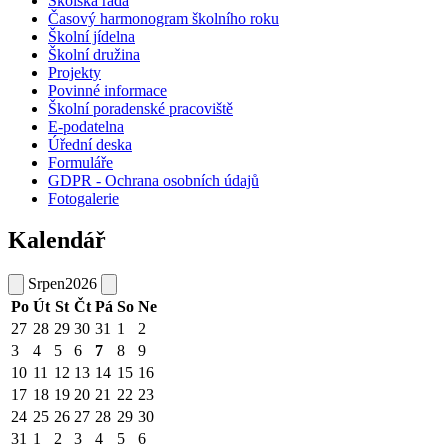
Školská rada
Časový harmonogram školního roku
Školní jídelna
Školní družina
Projekty
Povinné informace
Školní poradenské pracoviště
E-podatelna
Úřední deska
Formuláře
GDPR - Ochrana osobních údajů
Fotogalerie
Kalendář
Srpen
2026
Po
Út
St
Čt
Pá
So
Ne
27
28
29
30
31
1
2
3
4
5
6
7
8
9
10
11
12
13
14
15
16
17
18
19
20
21
22
23
24
25
26
27
28
29
30
31
1
2
3
4
5
6