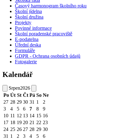
Školská rada
Časový harmonogram školního roku
Školní jídelna
Školní družina
Projekty
Povinné informace
Školní poradenské pracoviště
E-podatelna
Úřední deska
Formuláře
GDPR - Ochrana osobních údajů
Fotogalerie
Kalendář
Srpen
2026
Po
Út
St
Čt
Pá
So
Ne
27
28
29
30
31
1
2
3
4
5
6
7
8
9
10
11
12
13
14
15
16
17
18
19
20
21
22
23
24
25
26
27
28
29
30
31
1
2
3
4
5
6