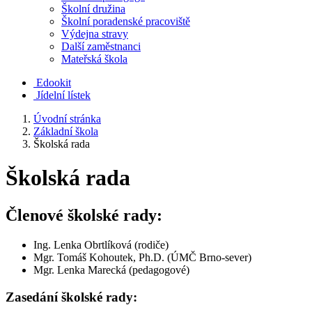
Školní družina
Školní poradenské pracoviště
Výdejna stravy
Další zaměstnanci
Mateřská škola
Edookit
Jídelní lístek
Úvodní stránka
Základní škola
Školská rada
Školská rada
Členové školské rady:
Ing. Lenka Obrtlíková (rodiče)
Mgr. Tomáš Kohoutek, Ph.D. (ÚMČ Brno-sever)
Mgr. Lenka Marecká (pedagogové)
Zasedání školské rady: