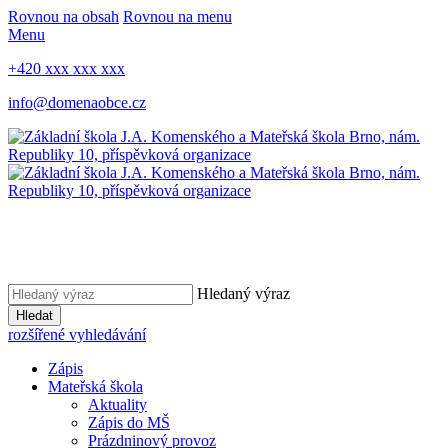
Rovnou na obsah
Rovnou na menu
Menu
+420 xxx xxx xxx
info@domenaobce.cz
Hledaný výraz
Hledat
rozšířené vyhledávání
Zápis
Mateřská škola
Aktuality
Zápis do MŠ
Prázdninový provoz