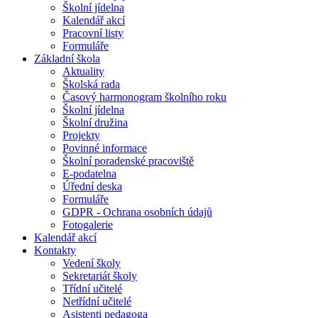
Školní jídelna
Kalendář akcí
Pracovní listy
Formuláře
Základní škola
Aktuality
Školská rada
Časový harmonogram školního roku
Školní jídelna
Školní družina
Projekty
Povinné informace
Školní poradenské pracoviště
E-podatelna
Úřední deska
Formuláře
GDPR - Ochrana osobních údajů
Fotogalerie
Kalendář akcí
Kontakty
Vedení školy
Sekretariát školy
Třídní učitelé
Netřídní učitelé
Asistenti pedagoga