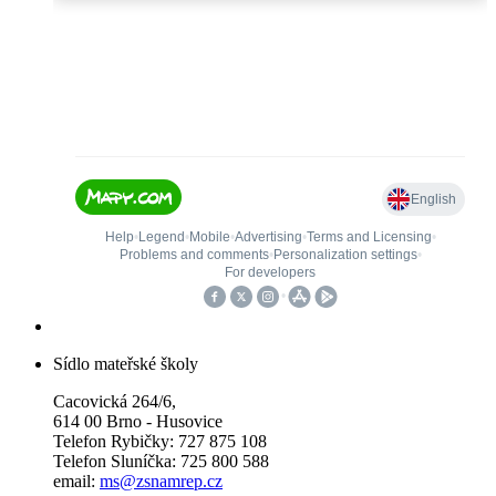
Sídlo mateřské školy
Cacovická 264/6,
614 00 Brno - Husovice
Telefon Rybičky: 727 875 108
Telefon Sluníčka: 725 800 588
email:
ms@zsnamrep.cz