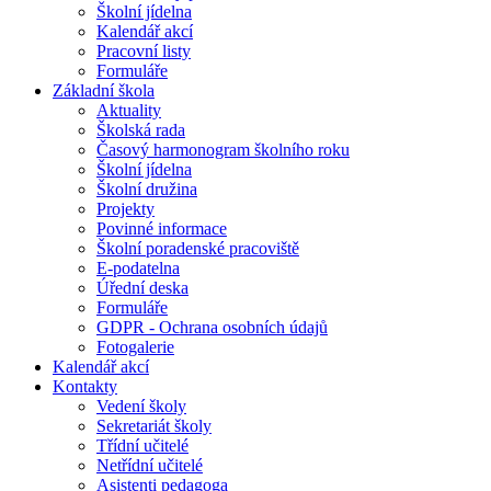
Školní jídelna
Kalendář akcí
Pracovní listy
Formuláře
Základní škola
Aktuality
Školská rada
Časový harmonogram školního roku
Školní jídelna
Školní družina
Projekty
Povinné informace
Školní poradenské pracoviště
E-podatelna
Úřední deska
Formuláře
GDPR - Ochrana osobních údajů
Fotogalerie
Kalendář akcí
Kontakty
Vedení školy
Sekretariát školy
Třídní učitelé
Netřídní učitelé
Asistenti pedagoga