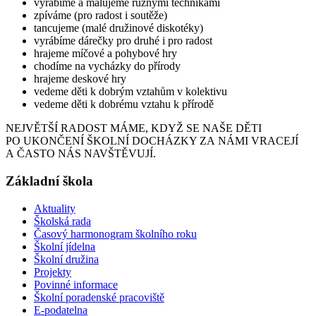
vyrábíme a malujeme různými technikami
zpíváme (pro radost i soutěže)
tancujeme (malé družinové diskotéky)
vyrábíme dárečky pro druhé i pro radost
hrajeme míčové a pohybové hry
chodíme na vycházky do přírody
hrajeme deskové hry
vedeme děti k dobrým vztahům v kolektivu
vedeme děti k dobrému vztahu k přírodě
NEJVĚTŠÍ RADOST MÁME, KDYŽ SE NAŠE DĚTI
PO UKONČENÍ ŠKOLNÍ DOCHÁZKY ZA NÁMI VRACEJÍ
A ČASTO NÁS NAVŠTĚVUJÍ.
Základní škola
Aktuality
Školská rada
Časový harmonogram školního roku
Školní jídelna
Školní družina
Projekty
Povinné informace
Školní poradenské pracoviště
E-podatelna