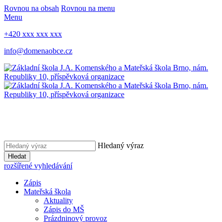
Rovnou na obsah
Rovnou na menu
Menu
+420 xxx xxx xxx
info@domenaobce.cz
Hledaný výraz
Hledat
rozšířené vyhledávání
Zápis
Mateřská škola
Aktuality
Zápis do MŠ
Prázdninový provoz