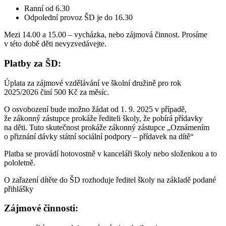
Ranní od 6.30
Odpolední provoz ŠD je do 16.30
Mezi 14.00 a 15.00 – vycházka, nebo zájmová činnost. Prosíme
v této době děti nevyzvedávejte.
Platby za ŠD:
Úplata za zájmové vzdělávání ve školní družině pro rok
2025/2026 činí 500 Kč za měsíc.
O osvobození bude možno žádat od 1. 9. 2025 v případě,
že zákonný zástupce prokáže řediteli školy, že pobírá přídavky
na děti. Tuto skutečnost prokáže zákonný zástupce „Oznámením
o přiznání dávky státní sociální podpory – přídavek na dítě“
Platba se provádí hotovostně v kanceláři školy nebo složenkou a to
pololetně.
O zařazení dítěte do ŠD rozhoduje ředitel školy na základě podané
přihlášky
Zájmové činnosti: