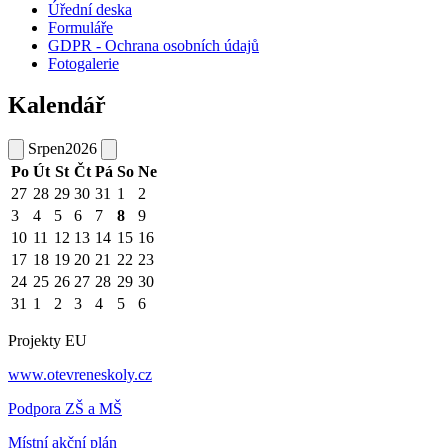
Úřední deska
Formuláře
GDPR - Ochrana osobních údajů
Fotogalerie
Kalendář
Srpen
2026
Po
Út
St
Čt
Pá
So
Ne
27
28
29
30
31
1
2
3
4
5
6
7
8
9
10
11
12
13
14
15
16
17
18
19
20
21
22
23
24
25
26
27
28
29
30
31
1
2
3
4
5
6
Projekty EU
www.otevreneskoly.cz
Podpora ZŠ a MŠ
Místní akční plán