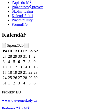
Zápis do MŠ
Prázdninový provoz
Školní jídelna
Kalendář akcí
Pracovní listy
Formuláře
Kalendář
Srpen
2026
Po
Út
St
Čt
Pá
So
Ne
27
28
29
30
31
1
2
3
4
5
6
7
8
9
10
11
12
13
14
15
16
17
18
19
20
21
22
23
24
25
26
27
28
29
30
31
1
2
3
4
5
6
Projekty EU
www.otevreneskoly.cz
Podpora ZŠ a MŠ