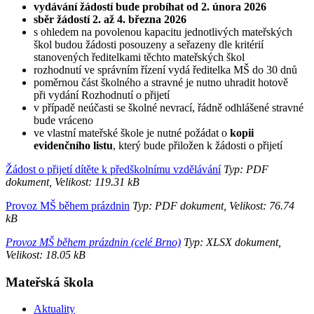
vydávání žádostí bude probíhat od 2. února 2026
sběr žádostí 2. až 4. března 2026
s ohledem na povolenou kapacitu jednotlivých mateřských
škol budou žádosti posouzeny a seřazeny dle kritérií
stanovených ředitelkami těchto mateřských škol
rozhodnutí ve správním řízení vydá ředitelka MŠ do 30 dnů
poměrnou část školného a stravné je nutno uhradit hotově
při vydání Rozhodnutí o přijetí
v případě neúčasti se školné nevrací, řádně odhlášené stravné
bude vráceno
ve vlastní mateřské škole je nutné požádat o
kopii
evidenčního listu
, který bude přiložen k žádosti o přijetí
Žádost o přijetí dítěte k předškolnímu vzdělávání
Typ: PDF
dokument, Velikost: 119.31 kB
Provoz MŠ během prázdnin
Typ: PDF dokument, Velikost: 76.74
kB
Provoz MŠ během prázdnin (celé Brno)
Typ: XLSX dokument,
Velikost: 18.05 kB
Mateřská škola
Aktuality