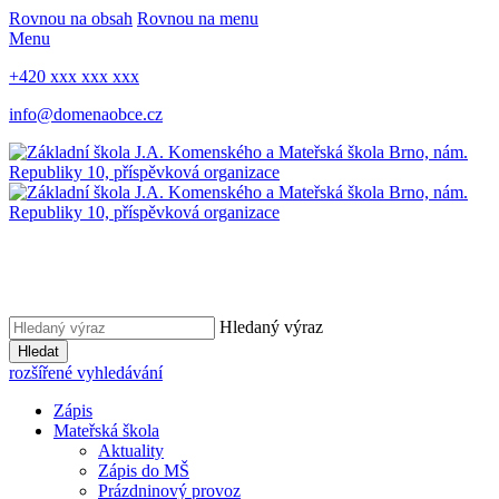
Rovnou na obsah
Rovnou na menu
Menu
+420 xxx xxx xxx
info@domenaobce.cz
Hledaný výraz
Hledat
rozšířené vyhledávání
Zápis
Mateřská škola
Aktuality
Zápis do MŠ
Prázdninový provoz