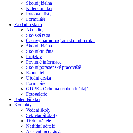
Školní jídelna
Kalendář akcí
Pracovní listy
Formuláře
Základní škola
Aktuality
Školská rada
Časový harmonogram školního roku
Školní jídelna
Školní družina
Projekty
Povinné informace
Školní poradenské pracoviště
E-podatelna
Úřední deska
Formuláře
GDPR - Ochrana osobních údajů
Fotogalerie
Kalendář akcí
Kontakty
Vedení školy
Sekretariát školy
Třídní učitelé
Netřídní učitelé
Asistenti pedagoga