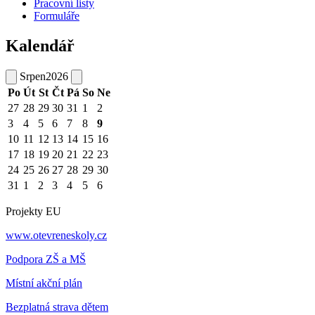
Pracovní listy
Formuláře
Kalendář
Srpen
2026
Po
Út
St
Čt
Pá
So
Ne
27
28
29
30
31
1
2
3
4
5
6
7
8
9
10
11
12
13
14
15
16
17
18
19
20
21
22
23
24
25
26
27
28
29
30
31
1
2
3
4
5
6
Projekty EU
www.otevreneskoly.cz
Podpora ZŠ a MŠ
Místní akční plán
Bezplatná strava dětem