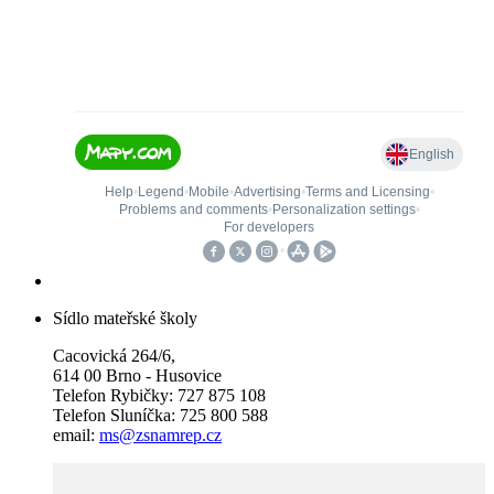
Sídlo mateřské školy
Cacovická 264/6,
614 00 Brno - Husovice
Telefon Rybičky: 727 875 108
Telefon Sluníčka: 725 800 588
email:
ms@zsnamrep.cz