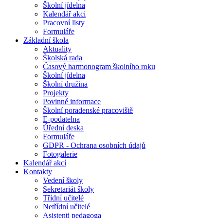
Školní jídelna
Kalendář akcí
Pracovní listy
Formuláře
Základní škola
Aktuality
Školská rada
Časový harmonogram školního roku
Školní jídelna
Školní družina
Projekty
Povinné informace
Školní poradenské pracoviště
E-podatelna
Úřední deska
Formuláře
GDPR - Ochrana osobních údajů
Fotogalerie
Kalendář akcí
Kontakty
Vedení školy
Sekretariát školy
Třídní učitelé
Netřídní učitelé
Asistenti pedagoga