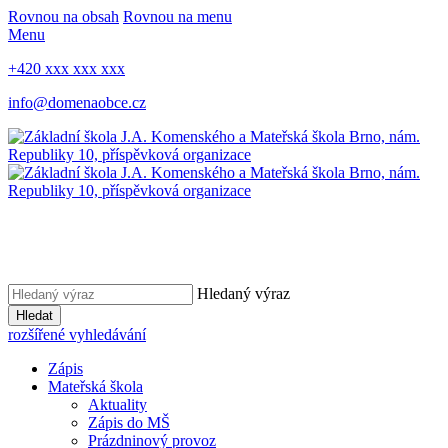
Rovnou na obsah
Rovnou na menu
Menu
+420 xxx xxx xxx
info@domenaobce.cz
Hledaný výraz
Hledat
rozšířené vyhledávání
Zápis
Mateřská škola
Aktuality
Zápis do MŠ
Prázdninový provoz