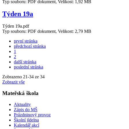
Typ souboru: PDF dokument, Velikost: 1,92 MB
Týden 19a
Týden 19a.pdf
Typ souboru: PDF dokument, Velikost: 2,79 MB
první stránka
předchozí stránka
1
2
další stránka
poslední stránka
Zobrazeno
21
-
34
ze 34
Zobrazit vše
Mateřská škola
Aktuality
Zápis do MŠ
Prázdninový provoz
Školní jídelna
Kalendář akcí