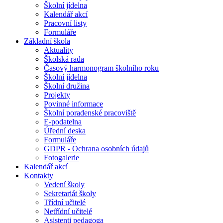
Školní jídelna
Kalendář akcí
Pracovní listy
Formuláře
Základní škola
Aktuality
Školská rada
Časový harmonogram školního roku
Školní jídelna
Školní družina
Projekty
Povinné informace
Školní poradenské pracoviště
E-podatelna
Úřední deska
Formuláře
GDPR - Ochrana osobních údajů
Fotogalerie
Kalendář akcí
Kontakty
Vedení školy
Sekretariát školy
Třídní učitelé
Netřídní učitelé
Asistenti pedagoga