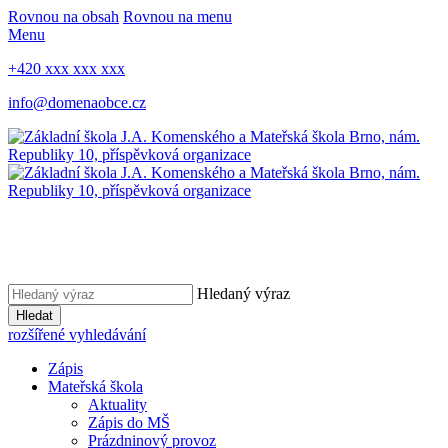
Rovnou na obsah
Rovnou na menu
Menu
+420 xxx xxx xxx
info@domenaobce.cz
Hledaný výraz
Hledat
rozšířené vyhledávání
Zápis
Mateřská škola
Aktuality
Zápis do MŠ
Prázdninový provoz