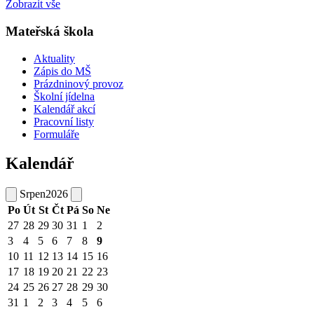
Zobrazit vše
Mateřská škola
Aktuality
Zápis do MŠ
Prázdninový provoz
Školní jídelna
Kalendář akcí
Pracovní listy
Formuláře
Kalendář
Srpen
2026
Po
Út
St
Čt
Pá
So
Ne
27
28
29
30
31
1
2
3
4
5
6
7
8
9
10
11
12
13
14
15
16
17
18
19
20
21
22
23
24
25
26
27
28
29
30
31
1
2
3
4
5
6