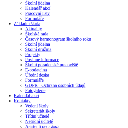
Školní jídelna
Kalendář akcí
Pracovní listy
Formuláře
Základní škola
Aktuality
Školská rada
Časový harmonogram školního roku
Školní jídelna
Školní družina
Projekty
Povinné informace
Školní poradenské pracoviště
E-podatelna
Úřední deska
Formuláře
GDPR - Ochrana osobních údajů
Fotogalerie
Kalendář akcí
Kontakty
Vedení školy
Sekretariát školy
Třídní učitelé
Netřídní učitelé
Asistenti pedagoga