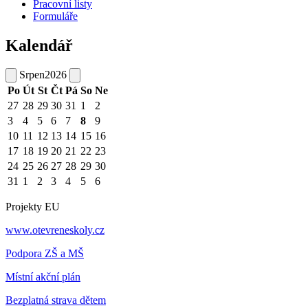
Pracovní listy
Formuláře
Kalendář
Srpen
2026
Po
Út
St
Čt
Pá
So
Ne
27
28
29
30
31
1
2
3
4
5
6
7
8
9
10
11
12
13
14
15
16
17
18
19
20
21
22
23
24
25
26
27
28
29
30
31
1
2
3
4
5
6
Projekty EU
www.otevreneskoly.cz
Podpora ZŠ a MŠ
Místní akční plán
Bezplatná strava dětem