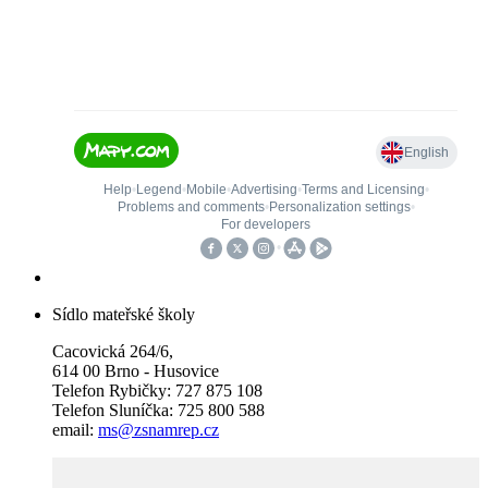
Sídlo mateřské školy
Cacovická 264/6,
614 00 Brno - Husovice
Telefon Rybičky: 727 875 108
Telefon Sluníčka: 725 800 588
email:
ms@zsnamrep.cz