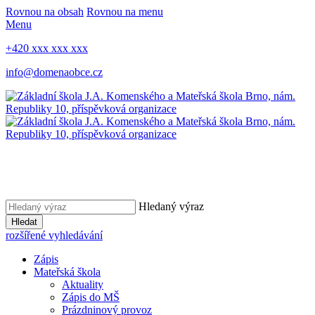
Rovnou na obsah
Rovnou na menu
Menu
+420 xxx xxx xxx
info@domenaobce.cz
Hledaný výraz
Hledat
rozšířené vyhledávání
Zápis
Mateřská škola
Aktuality
Zápis do MŠ
Prázdninový provoz