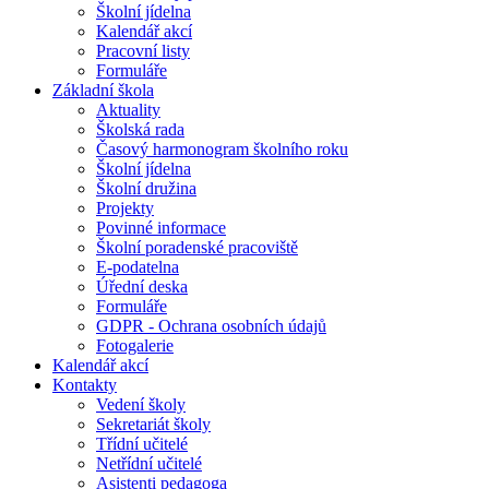
Školní jídelna
Kalendář akcí
Pracovní listy
Formuláře
Základní škola
Aktuality
Školská rada
Časový harmonogram školního roku
Školní jídelna
Školní družina
Projekty
Povinné informace
Školní poradenské pracoviště
E-podatelna
Úřední deska
Formuláře
GDPR - Ochrana osobních údajů
Fotogalerie
Kalendář akcí
Kontakty
Vedení školy
Sekretariát školy
Třídní učitelé
Netřídní učitelé
Asistenti pedagoga