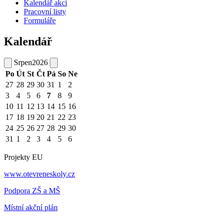
Kalendář akcí
Pracovní listy
Formuláře
Kalendář
Srpen
2026
Po
Út
St
Čt
Pá
So
Ne
27
28
29
30
31
1
2
3
4
5
6
7
8
9
10
11
12
13
14
15
16
17
18
19
20
21
22
23
24
25
26
27
28
29
30
31
1
2
3
4
5
6
Projekty EU
www.otevreneskoly.cz
Podpora ZŠ a MŠ
Místní akční plán