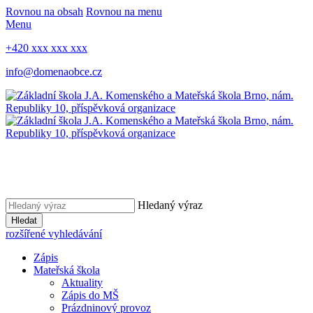
Rovnou na obsah
Rovnou na menu
Menu
+420 xxx xxx xxx
info@domenaobce.cz
Hledaný výraz
Hledat
rozšířené vyhledávání
Zápis
Mateřská škola
Aktuality
Zápis do MŠ
Prázdninový provoz