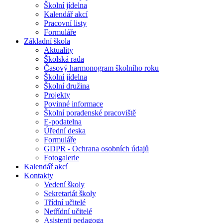
Školní jídelna
Kalendář akcí
Pracovní listy
Formuláře
Základní škola
Aktuality
Školská rada
Časový harmonogram školního roku
Školní jídelna
Školní družina
Projekty
Povinné informace
Školní poradenské pracoviště
E-podatelna
Úřední deska
Formuláře
GDPR - Ochrana osobních údajů
Fotogalerie
Kalendář akcí
Kontakty
Vedení školy
Sekretariát školy
Třídní učitelé
Netřídní učitelé
Asistenti pedagoga