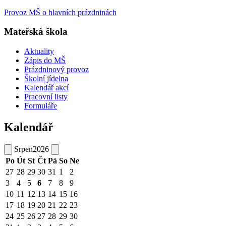
Provoz MŠ o hlavních prázdninách
Mateřská škola
Aktuality
Zápis do MŠ
Prázdninový provoz
Školní jídelna
Kalendář akcí
Pracovní listy
Formuláře
Kalendář
Srpen
2026
Po
Út
St
Čt
Pá
So
Ne
27
28
29
30
31
1
2
3
4
5
6
7
8
9
10
11
12
13
14
15
16
17
18
19
20
21
22
23
24
25
26
27
28
29
30