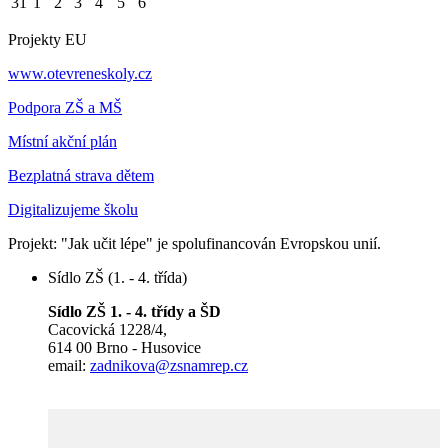
31
1
2
3
4
5
6
Projekty EU
www.otevreneskoly.cz
Podpora ZŠ a MŠ
Místní akční plán
Bezplatná strava dětem
Digitalizujeme školu
Projekt: "Jak učit lépe" je spolufinancován Evropskou unií.
Sídlo ZŠ (1. - 4. třída)
Sídlo ZŠ 1. - 4. třídy a ŠD
Cacovická 1228/4,
614 00 Brno - Husovice
email:
zadnikova@zsnamrep.cz