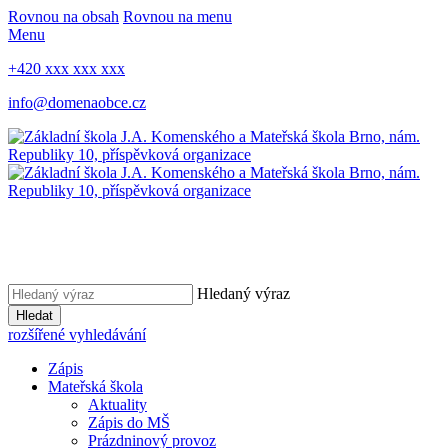
Rovnou na obsah
Rovnou na menu
Menu
+420 xxx xxx xxx
info@domenaobce.cz
Hledaný výraz
Hledat
rozšířené vyhledávání
Zápis
Mateřská škola
Aktuality
Zápis do MŠ
Prázdninový provoz