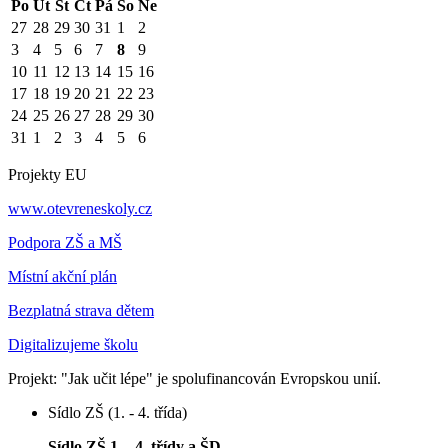
Po
Út
St
Čt
Pá
So
Ne
27
28
29
30
31
1
2
3
4
5
6
7
8
9
10
11
12
13
14
15
16
17
18
19
20
21
22
23
24
25
26
27
28
29
30
31
1
2
3
4
5
6
Projekty EU
www.otevreneskoly.cz
Podpora ZŠ a MŠ
Místní akční plán
Bezplatná strava dětem
Digitalizujeme školu
Projekt: "Jak učit lépe" je spolufinancován Evropskou unií.
Sídlo ZŠ (1. - 4. třída)
Sídlo ZŠ 1. - 4. třídy a ŠD