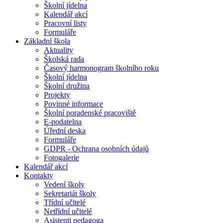
Školní jídelna
Kalendář akcí
Pracovní listy
Formuláře
Základní škola
Aktuality
Školská rada
Časový harmonogram školního roku
Školní jídelna
Školní družina
Projekty
Povinné informace
Školní poradenské pracoviště
E-podatelna
Úřední deska
Formuláře
GDPR - Ochrana osobních údajů
Fotogalerie
Kalendář akcí
Kontakty
Vedení školy
Sekretariát školy
Třídní učitelé
Netřídní učitelé
Asistenti pedagoga