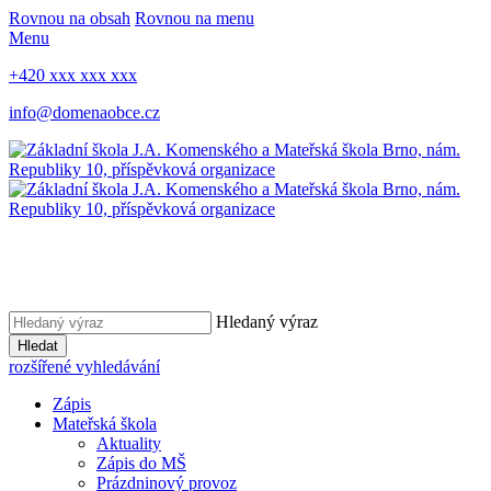
Rovnou na obsah
Rovnou na menu
Menu
+420 xxx xxx xxx
info@domenaobce.cz
Hledaný výraz
Hledat
rozšířené vyhledávání
Zápis
Mateřská škola
Aktuality
Zápis do MŠ
Prázdninový provoz