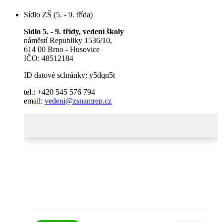
Sídlo ZŠ (5. - 9. třída)
Sídlo 5. - 9. třídy, vedení školy
náměstí Republiky 1536/10,
614 00 Brno - Husovice
IČO: 48512184
ID datové schránky: y5dqn5t
tel.: +420 545 576 794
email:
vedeni@zsnamrep.cz