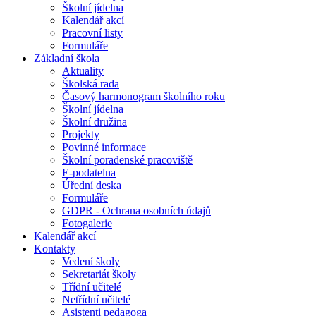
Školní jídelna
Kalendář akcí
Pracovní listy
Formuláře
Základní škola
Aktuality
Školská rada
Časový harmonogram školního roku
Školní jídelna
Školní družina
Projekty
Povinné informace
Školní poradenské pracoviště
E-podatelna
Úřední deska
Formuláře
GDPR - Ochrana osobních údajů
Fotogalerie
Kalendář akcí
Kontakty
Vedení školy
Sekretariát školy
Třídní učitelé
Netřídní učitelé
Asistenti pedagoga