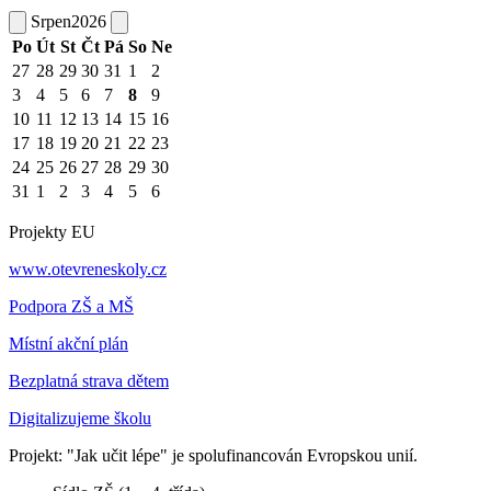
Srpen
2026
Po
Út
St
Čt
Pá
So
Ne
27
28
29
30
31
1
2
3
4
5
6
7
8
9
10
11
12
13
14
15
16
17
18
19
20
21
22
23
24
25
26
27
28
29
30
31
1
2
3
4
5
6
Projekty EU
www.otevreneskoly.cz
Podpora ZŠ a MŠ
Místní akční plán
Bezplatná strava dětem
Digitalizujeme školu
Projekt: "Jak učit lépe" je spolufinancován Evropskou unií.