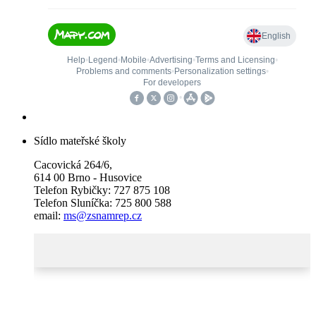
Sídlo mateřské školy
Cacovická 264/6,
614 00 Brno - Husovice
Telefon Rybičky: 727 875 108
Telefon Sluníčka: 725 800 588
email:
ms@zsnamrep.cz