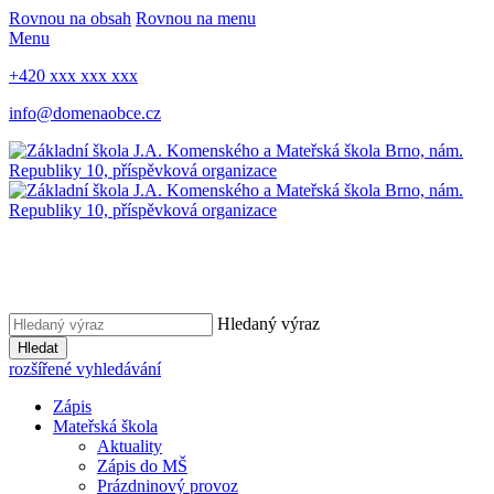
Rovnou na obsah
Rovnou na menu
Menu
+420 xxx xxx xxx
info@domenaobce.cz
Hledaný výraz
Hledat
rozšířené vyhledávání
Zápis
Mateřská škola
Aktuality
Zápis do MŠ
Prázdninový provoz