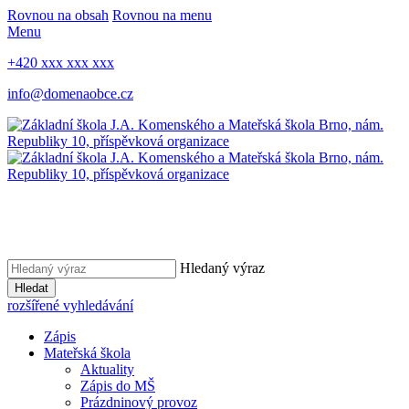
Rovnou na obsah
Rovnou na menu
Menu
+420 xxx xxx xxx
info@domenaobce.cz
Hledaný výraz
Hledat
rozšířené vyhledávání
Zápis
Mateřská škola
Aktuality
Zápis do MŠ
Prázdninový provoz