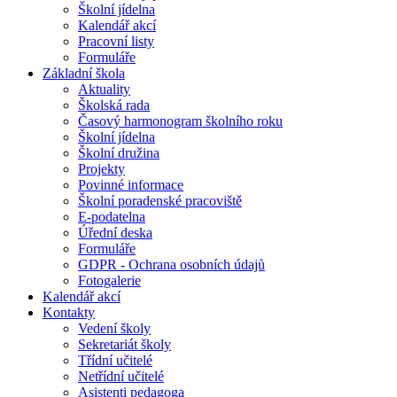
Školní jídelna
Kalendář akcí
Pracovní listy
Formuláře
Základní škola
Aktuality
Školská rada
Časový harmonogram školního roku
Školní jídelna
Školní družina
Projekty
Povinné informace
Školní poradenské pracoviště
E-podatelna
Úřední deska
Formuláře
GDPR - Ochrana osobních údajů
Fotogalerie
Kalendář akcí
Kontakty
Vedení školy
Sekretariát školy
Třídní učitelé
Netřídní učitelé
Asistenti pedagoga