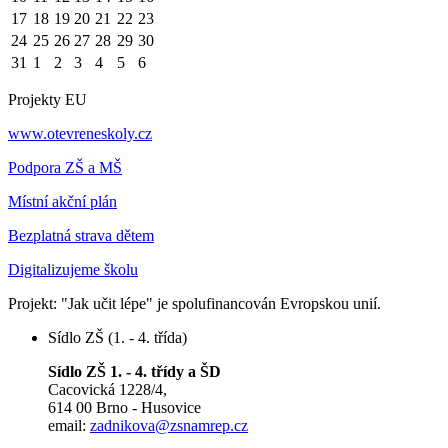
17
18
19
20
21
22
23
24
25
26
27
28
29
30
31
1
2
3
4
5
6
Projekty EU
www.otevreneskoly.cz
Podpora ZŠ a MŠ
Místní akční plán
Bezplatná strava dětem
Digitalizujeme školu
Projekt: "Jak učit lépe" je spolufinancován Evropskou unií.
Sídlo ZŠ (1. - 4. třída)
Sídlo ZŠ 1. - 4. třídy a ŠD
Cacovická 1228/4,
614 00 Brno - Husovice
email:
zadnikova@zsnamrep.cz