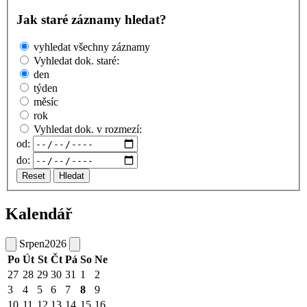
Jak staré záznamy hledat?
vyhledat všechny záznamy
Vyhledat dok. staré:
den
týden
měsíc
rok
Vyhledat dok. v rozmezí:
od:
do:
Reset
Hledat
Kalendář
Srpen
2026
Po
Út
St
Čt
Pá
So
Ne
27
28
29
30
31
1
2
3
4
5
6
7
8
9
10
11
12
13
14
15
16