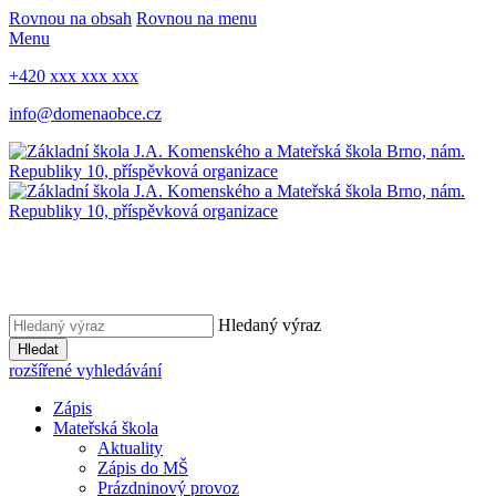
Rovnou na obsah
Rovnou na menu
Menu
+420 xxx xxx xxx
info@domenaobce.cz
Hledaný výraz
Hledat
rozšířené vyhledávání
Zápis
Mateřská škola
Aktuality
Zápis do MŠ
Prázdninový provoz