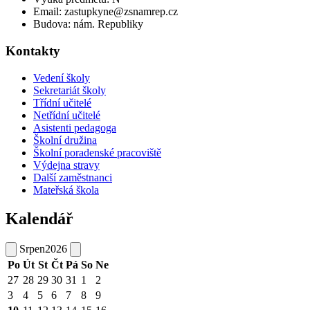
Email: zastupkyne@zsnamrep.cz
Budova: nám. Republiky
Kontakty
Vedení školy
Sekretariát školy
Třídní učitelé
Netřídní učitelé
Asistenti pedagoga
Školní družina
Školní poradenské pracoviště
Výdejna stravy
Další zaměstnanci
Mateřská škola
Kalendář
Srpen
2026
Po
Út
St
Čt
Pá
So
Ne
27
28
29
30
31
1
2
3
4
5
6
7
8
9