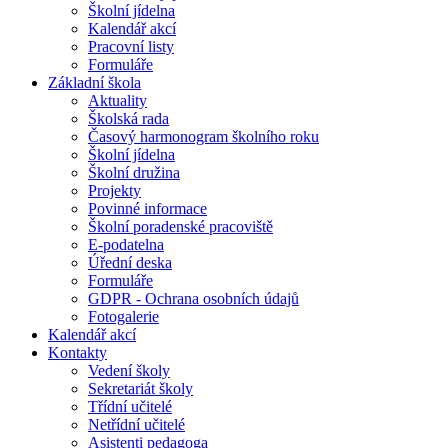
Školní jídelna
Kalendář akcí
Pracovní listy
Formuláře
Základní škola
Aktuality
Školská rada
Časový harmonogram školního roku
Školní jídelna
Školní družina
Projekty
Povinné informace
Školní poradenské pracoviště
E-podatelna
Úřední deska
Formuláře
GDPR - Ochrana osobních údajů
Fotogalerie
Kalendář akcí
Kontakty
Vedení školy
Sekretariát školy
Třídní učitelé
Netřídní učitelé
Asistenti pedagoga