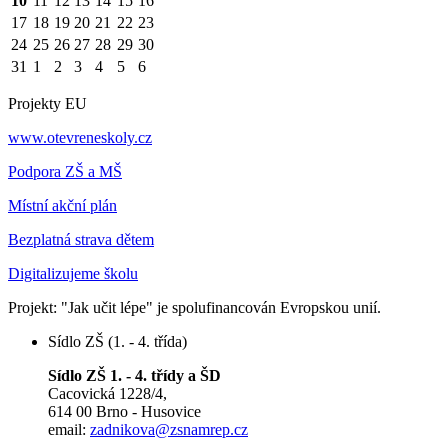
10
11
12
13
14
15
16
17
18
19
20
21
22
23
24
25
26
27
28
29
30
31
1
2
3
4
5
6
Projekty EU
www.otevreneskoly.cz
Podpora ZŠ a MŠ
Místní akční plán
Bezplatná strava dětem
Digitalizujeme školu
Projekt: "Jak učit lépe" je spolufinancován Evropskou unií.
Sídlo ZŠ (1. - 4. třída)
Sídlo ZŠ 1. - 4. třídy a ŠD
Cacovická 1228/4,
614 00 Brno - Husovice
email:
zadnikova@zsnamrep.cz