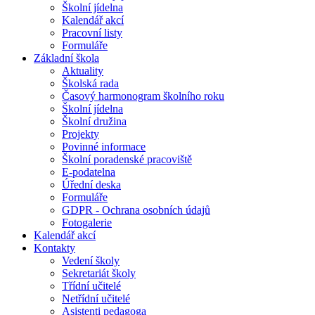
Školní jídelna
Kalendář akcí
Pracovní listy
Formuláře
Základní škola
Aktuality
Školská rada
Časový harmonogram školního roku
Školní jídelna
Školní družina
Projekty
Povinné informace
Školní poradenské pracoviště
E-podatelna
Úřední deska
Formuláře
GDPR - Ochrana osobních údajů
Fotogalerie
Kalendář akcí
Kontakty
Vedení školy
Sekretariát školy
Třídní učitelé
Netřídní učitelé
Asistenti pedagoga