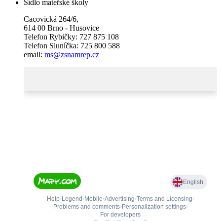
Sídlo mateřské školy
Cacovická 264/6,
614 00 Brno - Husovice
Telefon Rybičky: 727 875 108
Telefon Sluníčka: 725 800 588
email:
ms@zsnamrep.cz