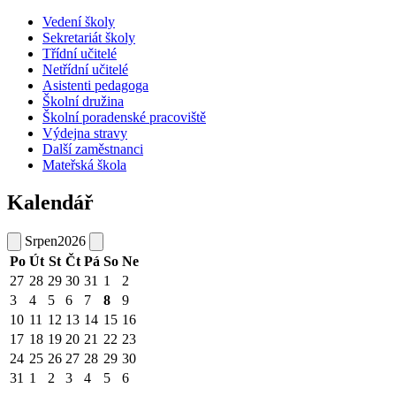
Vedení školy
Sekretariát školy
Třídní učitelé
Netřídní učitelé
Asistenti pedagoga
Školní družina
Školní poradenské pracoviště
Výdejna stravy
Další zaměstnanci
Mateřská škola
Kalendář
Srpen
2026
Po
Út
St
Čt
Pá
So
Ne
27
28
29
30
31
1
2
3
4
5
6
7
8
9
10
11
12
13
14
15
16
17
18
19
20
21
22
23
24
25
26
27
28
29
30
31
1
2
3
4
5
6