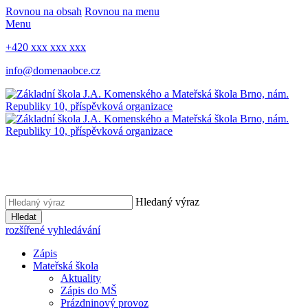
Rovnou na obsah
Rovnou na menu
Menu
+420 xxx xxx xxx
info@domenaobce.cz
Hledaný výraz
Hledat
rozšířené vyhledávání
Zápis
Mateřská škola
Aktuality
Zápis do MŠ
Prázdninový provoz