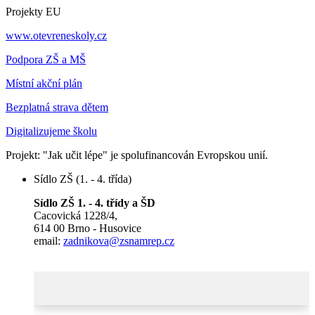
Projekty EU
www.otevreneskoly.cz
Podpora ZŠ a MŠ
Místní akční plán
Bezplatná strava dětem
Digitalizujeme školu
Projekt: "Jak učit lépe" je spolufinancován Evropskou unií.
Sídlo ZŠ (1. - 4. třída)
Sídlo ZŠ 1. - 4. třídy a ŠD
Cacovická 1228/4,
614 00 Brno - Husovice
email:
zadnikova@zsnamrep.cz