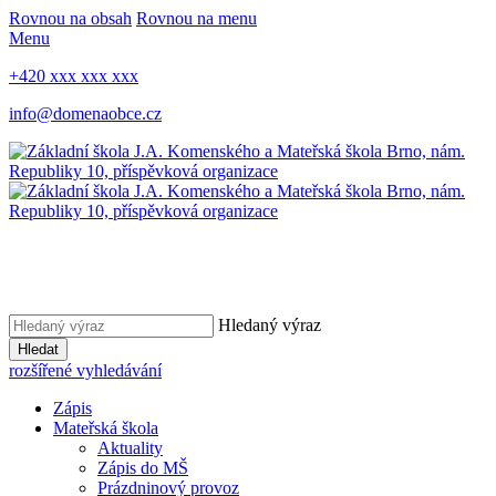
Rovnou na obsah
Rovnou na menu
Menu
+420 xxx xxx xxx
info@domenaobce.cz
Hledaný výraz
Hledat
rozšířené vyhledávání
Zápis
Mateřská škola
Aktuality
Zápis do MŠ
Prázdninový provoz