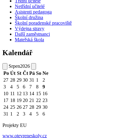
Třídní učitelé
Netřídní učitelé
Asistenti pedagoga
Školní družina
Školní poradenské pracoviště
Výdejna stravy
Další zaměstnanci
Mateřská škola
Kalendář
Srpen
2026
Po
Út
St
Čt
Pá
So
Ne
27
28
29
30
31
1
2
3
4
5
6
7
8
9
10
11
12
13
14
15
16
17
18
19
20
21
22
23
24
25
26
27
28
29
30
31
1
2
3
4
5
6
Projekty EU
www.otevreneskoly.cz