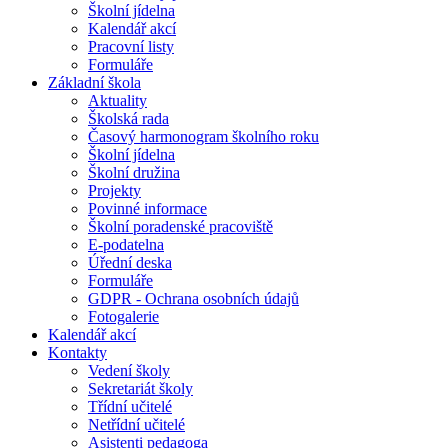
Školní jídelna
Kalendář akcí
Pracovní listy
Formuláře
Základní škola
Aktuality
Školská rada
Časový harmonogram školního roku
Školní jídelna
Školní družina
Projekty
Povinné informace
Školní poradenské pracoviště
E-podatelna
Úřední deska
Formuláře
GDPR - Ochrana osobních údajů
Fotogalerie
Kalendář akcí
Kontakty
Vedení školy
Sekretariát školy
Třídní učitelé
Netřídní učitelé
Asistenti pedagoga