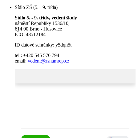
Sídlo ZŠ (5. - 9. třída)
Sídlo 5. - 9. třídy, vedení školy
náměstí Republiky 1536/10,
614 00 Brno - Husovice
IČO: 48512184
ID datové schránky: y5dqn5t
tel.: +420 545 576 794
email:
vedeni@zsnamrep.cz