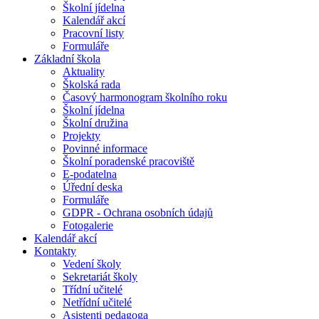
Školní jídelna
Kalendář akcí
Pracovní listy
Formuláře
Základní škola
Aktuality
Školská rada
Časový harmonogram školního roku
Školní jídelna
Školní družina
Projekty
Povinné informace
Školní poradenské pracoviště
E-podatelna
Úřední deska
Formuláře
GDPR - Ochrana osobních údajů
Fotogalerie
Kalendář akcí
Kontakty
Vedení školy
Sekretariát školy
Třídní učitelé
Netřídní učitelé
Asistenti pedagoga