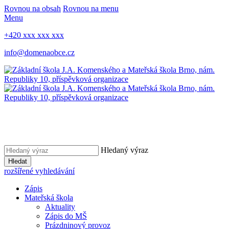
Rovnou na obsah
Rovnou na menu
Menu
+420 xxx xxx xxx
info@domenaobce.cz
Hledaný výraz
Hledat
rozšířené vyhledávání
Zápis
Mateřská škola
Aktuality
Zápis do MŠ
Prázdninový provoz