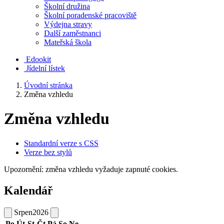
Školní družina
Školní poradenské pracoviště
Výdejna stravy
Další zaměstnanci
Mateřská škola
Edookit
Jídelní lístek
Úvodní stránka
Změna vzhledu
Změna vzhledu
Standardní verze s CSS
Verze bez stylů
Upozornění: změna vzhledu vyžaduje zapnuté cookies.
Kalendář
Srpen
2026
Po
Út
St
Čt
Pá
So
Ne