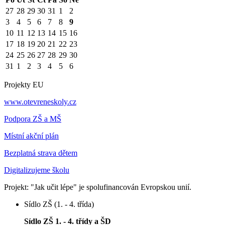
27
28
29
30
31
1
2
3
4
5
6
7
8
9
10
11
12
13
14
15
16
17
18
19
20
21
22
23
24
25
26
27
28
29
30
31
1
2
3
4
5
6
Projekty EU
www.otevreneskoly.cz
Podpora ZŠ a MŠ
Místní akční plán
Bezplatná strava dětem
Digitalizujeme školu
Projekt: "Jak učit lépe" je spolufinancován Evropskou unií.
Sídlo ZŠ (1. - 4. třída)
Sídlo ZŠ 1. - 4. třídy a ŠD