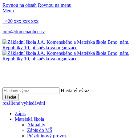
Rovnou na obsah
Rovnou na menu
Menu
+420 xxx xxx xxx
info@domenaobce.cz
Hledaný výraz
Hledat
rozšířené vyhledávání
Zápis
Mateřská škola
Aktuality
Zápis do MŠ
Prázdninový provoz