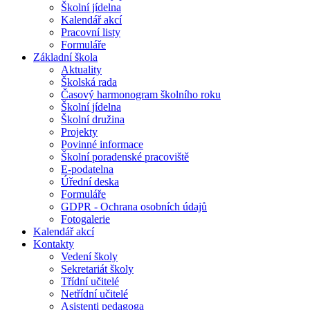
Školní jídelna
Kalendář akcí
Pracovní listy
Formuláře
Základní škola
Aktuality
Školská rada
Časový harmonogram školního roku
Školní jídelna
Školní družina
Projekty
Povinné informace
Školní poradenské pracoviště
E-podatelna
Úřední deska
Formuláře
GDPR - Ochrana osobních údajů
Fotogalerie
Kalendář akcí
Kontakty
Vedení školy
Sekretariát školy
Třídní učitelé
Netřídní učitelé
Asistenti pedagoga