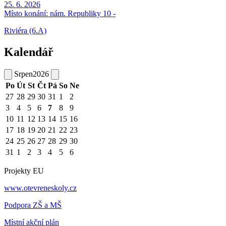
25. 6. 2026
Místo konání:
nám. Republiky 10 -
Riviéra (6.A)
Kalendář
Srpen
2026
Po
Út
St
Čt
Pá
So
Ne
27
28
29
30
31
1
2
3
4
5
6
7
8
9
10
11
12
13
14
15
16
17
18
19
20
21
22
23
24
25
26
27
28
29
30
31
1
2
3
4
5
6
Projekty EU
www.otevreneskoly.cz
Podpora ZŠ a MŠ
Místní akční plán