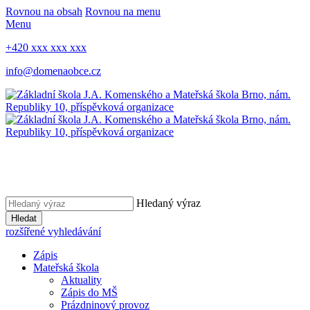
Rovnou na obsah
Rovnou na menu
Menu
+420 xxx xxx xxx
info@domenaobce.cz
Hledaný výraz
Hledat
rozšířené vyhledávání
Zápis
Mateřská škola
Aktuality
Zápis do MŠ
Prázdninový provoz