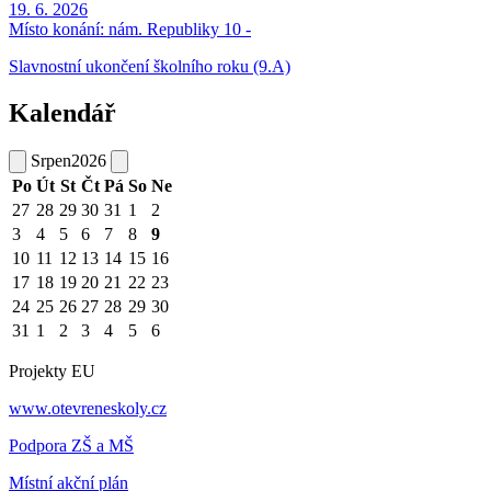
19. 6. 2026
Místo konání:
nám. Republiky 10 -
Slavnostní ukončení školního roku (9.A)
Kalendář
Srpen
2026
Po
Út
St
Čt
Pá
So
Ne
27
28
29
30
31
1
2
3
4
5
6
7
8
9
10
11
12
13
14
15
16
17
18
19
20
21
22
23
24
25
26
27
28
29
30
31
1
2
3
4
5
6
Projekty EU
www.otevreneskoly.cz
Podpora ZŠ a MŠ
Místní akční plán