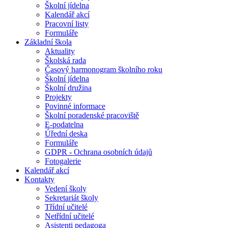
Školní jídelna
Kalendář akcí
Pracovní listy
Formuláře
Základní škola
Aktuality
Školská rada
Časový harmonogram školního roku
Školní jídelna
Školní družina
Projekty
Povinné informace
Školní poradenské pracoviště
E-podatelna
Úřední deska
Formuláře
GDPR - Ochrana osobních údajů
Fotogalerie
Kalendář akcí
Kontakty
Vedení školy
Sekretariát školy
Třídní učitelé
Netřídní učitelé
Asistenti pedagoga