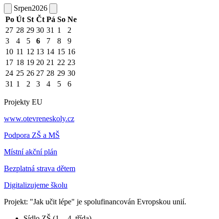
Srpen
2026
Po
Út
St
Čt
Pá
So
Ne
27
28
29
30
31
1
2
3
4
5
6
7
8
9
10
11
12
13
14
15
16
17
18
19
20
21
22
23
24
25
26
27
28
29
30
31
1
2
3
4
5
6
Projekty EU
www.otevreneskoly.cz
Podpora ZŠ a MŠ
Místní akční plán
Bezplatná strava dětem
Digitalizujeme školu
Projekt: "Jak učit lépe" je spolufinancován Evropskou unií.
Sídlo ZŠ (1. - 4. třída)