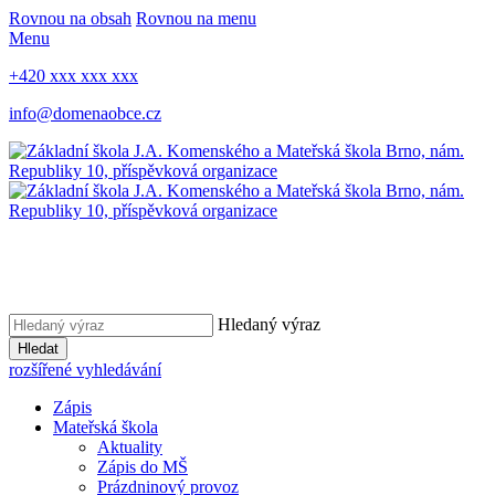
Rovnou na obsah
Rovnou na menu
Menu
+420 xxx xxx xxx
info@domenaobce.cz
Hledaný výraz
Hledat
rozšířené vyhledávání
Zápis
Mateřská škola
Aktuality
Zápis do MŠ
Prázdninový provoz