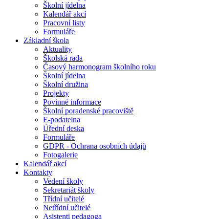
Školní jídelna
Kalendář akcí
Pracovní listy
Formuláře
Základní škola
Aktuality
Školská rada
Časový harmonogram školního roku
Školní jídelna
Školní družina
Projekty
Povinné informace
Školní poradenské pracoviště
E-podatelna
Úřední deska
Formuláře
GDPR - Ochrana osobních údajů
Fotogalerie
Kalendář akcí
Kontakty
Vedení školy
Sekretariát školy
Třídní učitelé
Netřídní učitelé
Asistenti pedagoga