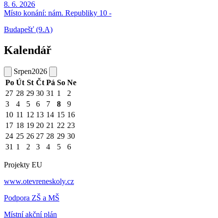
8. 6. 2026
Místo konání:
nám. Republiky 10 -
Budapešť (9.A)
Kalendář
Srpen
2026
Po
Út
St
Čt
Pá
So
Ne
27
28
29
30
31
1
2
3
4
5
6
7
8
9
10
11
12
13
14
15
16
17
18
19
20
21
22
23
24
25
26
27
28
29
30
31
1
2
3
4
5
6
Projekty EU
www.otevreneskoly.cz
Podpora ZŠ a MŠ
Místní akční plán