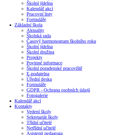
Školní jídelna
Kalendář akcí
Pracovní listy
Formuláře
Základní škola
Aktuality
Školská rada
Časový harmonogram školního roku
Školní jídelna
Školní družina
Projekty
Povinné informace
Školní poradenské pracoviště
E-podatelna
Úřední deska
Formuláře
GDPR - Ochrana osobních údajů
Fotogalerie
Kalendář akcí
Kontakty
Vedení školy
Sekretariát školy
Třídní učitelé
Netřídní učitelé
Asistenti pedagoga