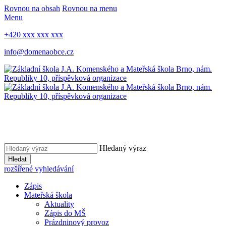
Rovnou na obsah
Rovnou na menu
Menu
+420 xxx xxx xxx
info@domenaobce.cz
Hledaný výraz
Hledat
rozšířené vyhledávání
Zápis
Mateřská škola
Aktuality
Zápis do MŠ
Prázdninový provoz