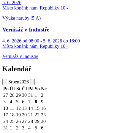
5. 6. 2026
Místo konání:
nám. Republiky 10 -
Výuka naruby (5.A)
Vernisáž v Industře
4. 6. 2026 od 08:00 - 5. 6. 2026 do 16:00
Místo konání:
nám. Republiky 10 -
Vernisáž v Industře
Kalendář
Srpen
2026
Po
Út
St
Čt
Pá
So
Ne
27
28
29
30
31
1
2
3
4
5
6
7
8
9
10
11
12
13
14
15
16
17
18
19
20
21
22
23
24
25
26
27
28
29
30
31
1
2
3
4
5
6