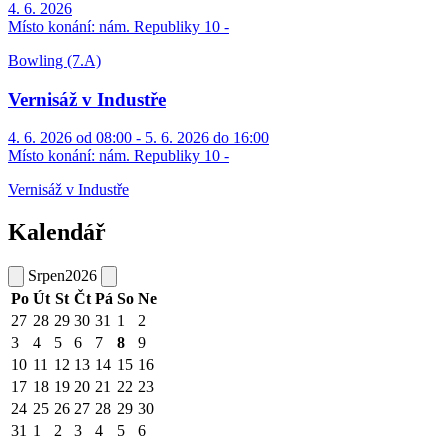
4. 6. 2026
Místo konání:
nám. Republiky 10 -
Bowling (7.A)
Vernisáž v Industře
4. 6. 2026 od 08:00 - 5. 6. 2026 do 16:00
Místo konání:
nám. Republiky 10 -
Vernisáž v Industře
Kalendář
Srpen
2026
Po
Út
St
Čt
Pá
So
Ne
27
28
29
30
31
1
2
3
4
5
6
7
8
9
10
11
12
13
14
15
16
17
18
19
20
21
22
23
24
25
26
27
28
29
30
31
1
2
3
4
5
6