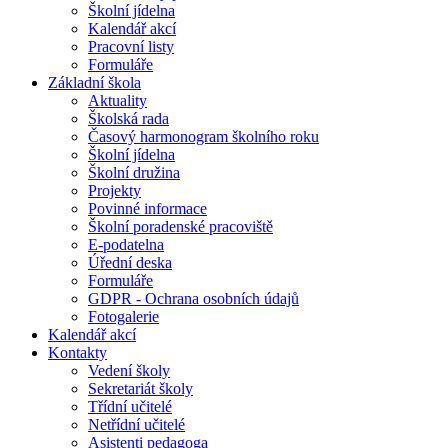
Školní jídelna
Kalendář akcí
Pracovní listy
Formuláře
Základní škola
Aktuality
Školská rada
Časový harmonogram školního roku
Školní jídelna
Školní družina
Projekty
Povinné informace
Školní poradenské pracoviště
E-podatelna
Úřední deska
Formuláře
GDPR - Ochrana osobních údajů
Fotogalerie
Kalendář akcí
Kontakty
Vedení školy
Sekretariát školy
Třídní učitelé
Netřídní učitelé
Asistenti pedagoga