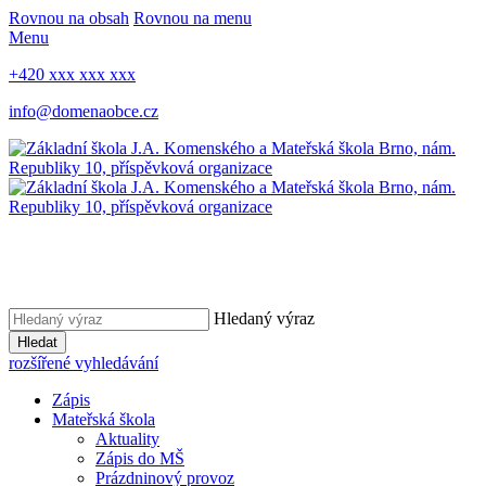
Rovnou na obsah
Rovnou na menu
Menu
+420 xxx xxx xxx
info@domenaobce.cz
Hledaný výraz
Hledat
rozšířené vyhledávání
Zápis
Mateřská škola
Aktuality
Zápis do MŠ
Prázdninový provoz