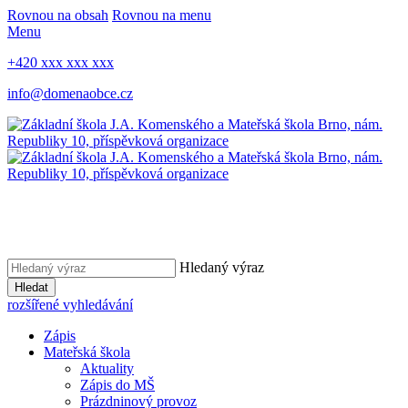
Rovnou na obsah
Rovnou na menu
Menu
+420 xxx xxx xxx
info@domenaobce.cz
Hledaný výraz
Hledat
rozšířené vyhledávání
Zápis
Mateřská škola
Aktuality
Zápis do MŠ
Prázdninový provoz