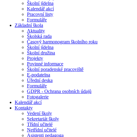
Školní jídelna
Kalendář akcí
Pracovní listy
Formuláře
Základní škola
Aktuality
Školská rada
Časový harmonogram školního roku
Školní jídelna
Školní družina
Projekty
Povinné informace
Školní poradenské pracoviště
E-podatelna
Úřední deska
Formuláře
GDPR - Ochrana osobních údajů
Fotogalerie
Kalendář akcí
Kontakty
Vedení školy
Sekretariát školy
Třídní učitelé
Netřídní učitelé
Asistenti pedagoga