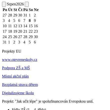
Srpen
2026
Po
Út
St
Čt
Pá
So
Ne
27
28
29
30
31
1
2
3
4
5
6
7
8
9
10
11
12
13
14
15
16
17
18
19
20
21
22
23
24
25
26
27
28
29
30
31
1
2
3
4
5
6
Projekty EU
www.otevreneskoly.cz
Podpora ZŠ a MŠ
Místní akční plán
Bezplatná strava dětem
Digitalizujeme školu
Projekt: "Jak učit lépe" je spolufinancován Evropskou unií.
Sídlo ZŠ (1. - 4. třída)