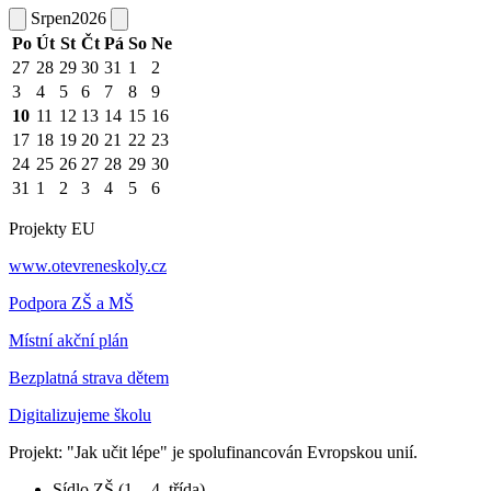
Srpen
2026
Po
Út
St
Čt
Pá
So
Ne
27
28
29
30
31
1
2
3
4
5
6
7
8
9
10
11
12
13
14
15
16
17
18
19
20
21
22
23
24
25
26
27
28
29
30
31
1
2
3
4
5
6
Projekty EU
www.otevreneskoly.cz
Podpora ZŠ a MŠ
Místní akční plán
Bezplatná strava dětem
Digitalizujeme školu
Projekt: "Jak učit lépe" je spolufinancován Evropskou unií.
Sídlo ZŠ (1. - 4. třída)