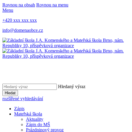
Rovnou na obsah
Rovnou na menu
Menu
+420 xxx xxx xxx
info@domenaobce.cz
Hledaný výraz
Hledat
rozšířené vyhledávání
Zápis
Mateřská škola
Aktuality
Zápis do MŠ
Prázdninový provoz