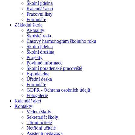
Školní jídelna
Kalendář akcí
Pracovní listy
Formuláře
Základní škola
Aktuality
Školská rada
Časový harmonogram školního roku
Školní jídelna
Školní družina
Projekty
Povinné informace
Školní poradenské pracoviště
E-podatelna
Úřední deska
Formuláře
GDPR - Ochrana osobních údajů
Fotogalerie
Kalendář akcí
Kontakty
Vedení školy
Sekretariát školy
Třídní učitelé
Netřídní učitelé
Asistenti pedagoga