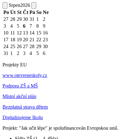
Srpen
2026
Po
Út
St
Čt
Pá
So
Ne
27
28
29
30
31
1
2
3
4
5
6
7
8
9
10
11
12
13
14
15
16
17
18
19
20
21
22
23
24
25
26
27
28
29
30
31
1
2
3
4
5
6
Projekty EU
www.otevreneskoly.cz
Podpora ZŠ a MŠ
Místní akční plán
Bezplatná strava dětem
Digitalizujeme školu
Projekt: "Jak učit lépe" je spolufinancován Evropskou unií.
Sídlo ZŠ (1. - 4. třída)