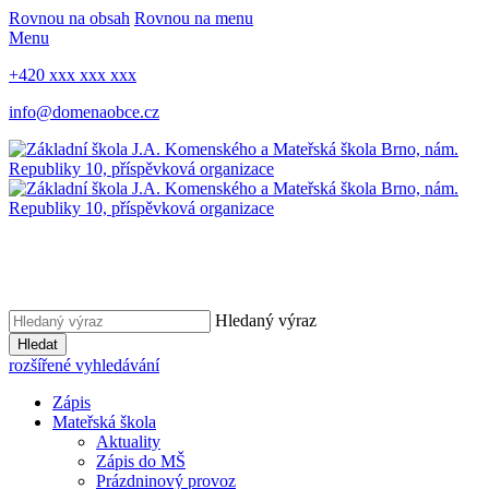
Rovnou na obsah
Rovnou na menu
Menu
+420 xxx xxx xxx
info@domenaobce.cz
Hledaný výraz
Hledat
rozšířené vyhledávání
Zápis
Mateřská škola
Aktuality
Zápis do MŠ
Prázdninový provoz