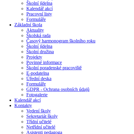
Školní jídelna
Kalendář akcí
Pracovní listy
Formuláře
Základní škola
Aktuality
Školská rada
Časový harmonogram školního roku
Školní jídelna
Školní družina
Projekty
Povinné informace
Školní poradenské pracoviště
E-podatelna
Úřední deska
Formuláře
GDPR - Ochrana osobních údajů
Fotogalerie
Kalendář akcí
Kontakty
Vedení školy
Sekretariát školy
Třídní učitelé
Netřídní učitelé
Asistenti pedagoga